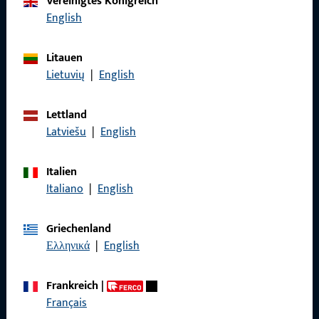
Vereinigtes Königreich
English
Rufen Sie uns an
Litauen
Lietuvių
|
English
Allgemeines
Lettland
Latviešu
|
English
Impressum
Datenschutz
Italien
Italiano
|
English
AGB
Griechenland
Ελληνικά
|
English
Schnelleinstieg
Frankreich
|
Français
Produkte