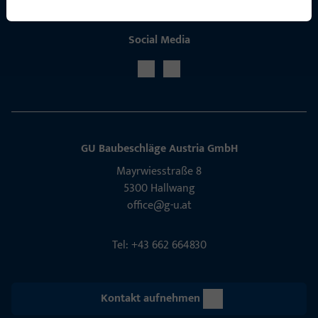
Social Media
GU Baubeschläge Aus­tria GmbH
Mayrwies­straße 8
5300 Hall­wang
office@g-u.at
Tel: +43 662 664830
Kontakt aufnehmen