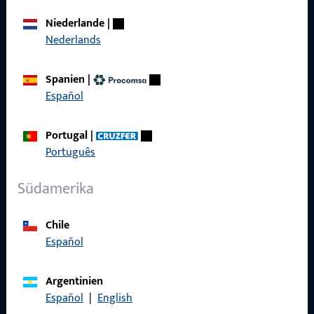
Über Uns
Niederlande
|
Nederlands
Karriere
Referenzen
Spanien
|
Español
Produktkatalog
Portugal
|
Português
Kontakt
Südamerika
Kontakt aufnehmen
Chile
Español
ProPoint-Serviceportal
Service
Argentinien
Español
|
English