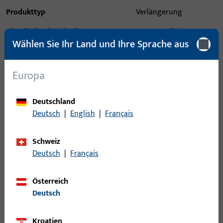
Produkttyp
Verlängerung
Oberflächenbeschreibung
EV1 Naturfarben
Wählen Sie Ihr Land und Ihre Sprache aus
eloxiert
Bruttogewicht
2,8 KG
Europa
Verpackungseinheit
1 ST
Deutschland
Mindestbestelleinheit
1 ST
Deutsch
|
English
|
Français
Anmeldung
Schweiz
Deutsch
|
Français
Bitte melden Sie sich mit Ihren Kundendaten an um eine
Preisinformation zu erhalten oder Artikel zu bestellen
Österreich
Deutsch
Login
Kroatien