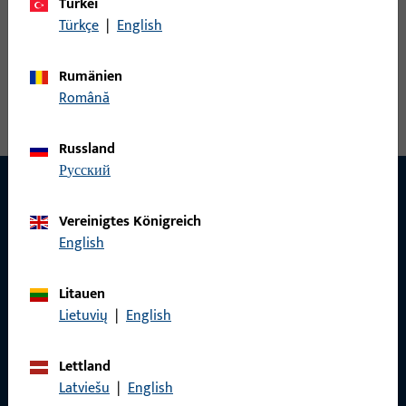
Türkei
Verbreiterung Wetterprofil 25
Türkçe
|
English
Rumänien
Verlängerung, Gesamtbreite 42 mm, Gesamthöhe / -tiefe 13,5
Română
mm, Gesamtlänge 6.700 mm
Russland
русский
Vereinigtes Königreich
KONTAKT
English
Wir helfen Ihnen gern!
Litauen
Haben Sie Fragen oder wünschen Sie persönliche Beratung?
Lietuvių
|
English
Wir sind gerne für Sie da – schnell, kompetent und
zuverlässig.
Lettland
Latviešu
|
English