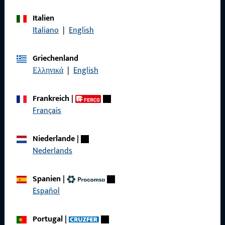
Kontaktieren Sie uns
Italien
Italiano
|
English
Rufen Sie uns an
Griechenland
Ελληνικά
|
English
Allgemeines
Frankreich
|
Français
Impressum
Datenschutz
Niederlande
|
Nederlands
AGB
Spanien
|
Español
Schnelleinstieg
Portugal
|