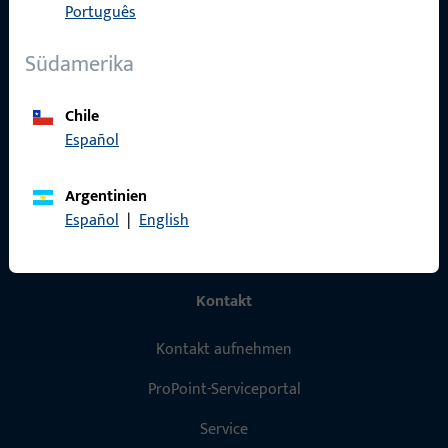
Português
Produkte
Südamerika
Über Uns
Karriere
Chile
Español
Referenzen
Produktkatalog
Argentinien
Español
|
English
Kontakt
Kontakt aufnehmen
ProPoint-Serviceportal
Service