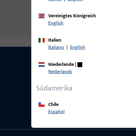
UNI-JET CC: FFB 800 mm ist kein Drehbegrenz
[1] bandseitig einsetzbar.
Vereinigtes Königreich
[2] Sonderfälzung mit 6 mm Überschlag, ab
English
Italien
Italiano
|
English
Niederlande
|
Nederlands
Südamerika
Chile
Español