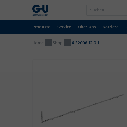
Produkte
Service
Über Uns
Karriere
Home
Produkte
Service
Über Uns
Karriere
Referenzen
Kontakt
Shop
6-32008-12-0-1
Fenstertechnik
Downloadportal
GU-Gruppe weltweit
Jobportal
Türtechnik
Automatische Eingangsysteme
Montagematerial