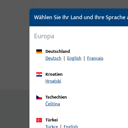
Wählen Sie Ihr Land und Ihre Sprache 
Europa
Deutschland
Deutsch
|
English
|
Français
Kroatien
Produktbeschreibung
Techn
Hrvatski
Tschechien
Inhalt
čeština
Verriegelung 1190 Se UNI-JET
Zusatzinformationen
Türkei
Türkçe
|
English
UNI-JET SCF: FFB 650 mm ist kein Drehbegren