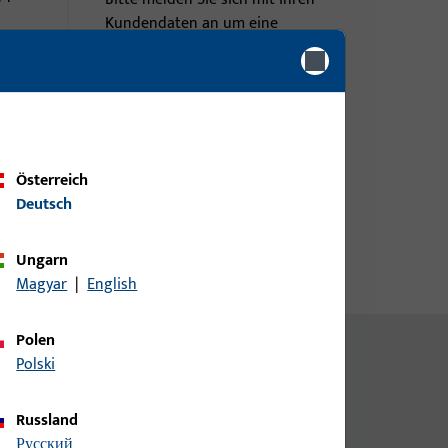
Kundendaten an um eine
Preisinformation zu erhalten
oder Artikel zu bestellen
Login
Österreich
Account erstellen
Deutsch
Ungarn
Magyar
|
English
Polen
Polski
Russland
русский