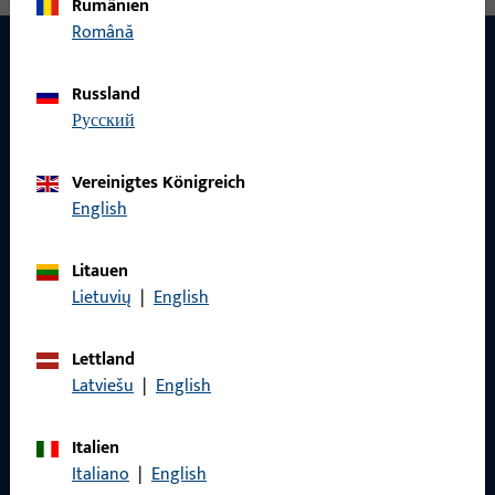
Rumänien
Română
Russland
KONTAKT
русский
Wir helfen Ihnen gern!
Vereinigtes Königreich
Haben Sie Fragen oder wünschen Sie persönliche Beratung?
English
Wir sind gerne für Sie da – schnell, kompetent und
zuverlässig.
Litauen
Lietuvių
|
English
Kontaktieren Sie uns
Lettland
Latviešu
|
English
Rufen Sie uns an
Italien
Italiano
|
English