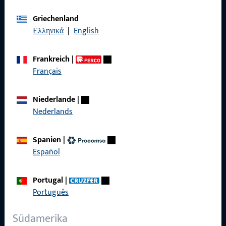
Allgemeines
Griechenland
Ελληνικά
|
English
Impressum
Frankreich
|
Datenschutz
Français
AGB
Niederlande
|
Nederlands
Schnelleinstieg
Spanien
|
Español
Produkte
Portugal
|
Über Uns
Português
Karriere
Südamerika
Referenzen