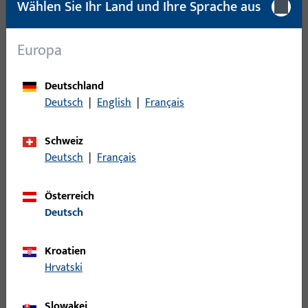
Oberflächenbeschreibung
ferGUard*silber
Wählen Sie Ihr Land und Ihre Sprache aus
Bruttogewicht
0,345 KG
Europa
Verpackungseinheit
10 ST
Mindestbestelleinheit
1 ST
Deutschland
Deutsch
|
English
|
Français
Anmeldung
Schweiz
Deutsch
|
Français
Bitte melden Sie sich mit Ihren Kundendaten an um eine
Preisinformation zu erhalten oder Artikel zu bestellen
Österreich
Deutsch
Login
Kroatien
Account erstellen
Hrvatski
Produktbeschreibung
Slowakei