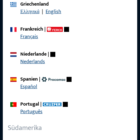
Griechenland
Impressum
Ελληνικά
|
English
Datenschutz
Frankreich
|
AGB
Français
Niederlande
|
Nederlands
Schnelleinstieg
Spanien
|
Produkte
Español
Über Uns
Portugal
|
Karriere
Português
Referenzen
Südamerika
Produktkatalog