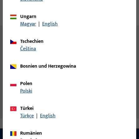
Technische Daten
Downloads
Ungarn
Magyar
|
English
Inhalt
Tschechien
Verriegelung DK 1050 UNI-JET
čeština
Zusatzinformationen
UNI-JET SCF: FFB 650 mm ist kein Drehbegrenzer
Bosnien und Herzegowina
erforderlich.
UNI-JET CC: FFB 800 mm ist kein Drehbegrenzer
Polen
erforderlich.
Polski
[1] unten waagerecht einsetzbar.
[2] mit Drehbegrenzer 6-39007.
Türkei
Türkçe
|
English
Rumänien