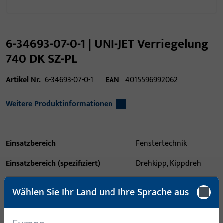
6-34693-07-0-1 | UNI-JET Verriegelung
740 DK SZ-PL
Artikel Nr.
6-34693-07-0-1
EAN
4015596992062
Weitere Produktinformationen
Einsatzbereich
Fenstertechnik
Einsatzbereich (spezifiziert)
Drehkipp, Kippdreh
Einsatzsystem
UNI-JET
Wählen Sie Ihr Land und Ihre Sprache aus
Produkttyp
Verriegelung