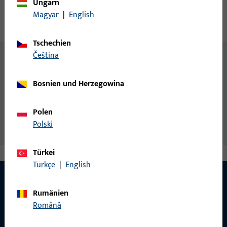
Ungarn
Magyar
|
English
Technische Daten
Downloads
Tschechien
čeština
Inhalt
Verriegelung DK für GU Systembodenschwelle
Bosnien und Herzegowina
Zusatzinformationen
Findet Anwendung bei Fenstertüren mit GU-
Polen
Systembodenschwelle mit 10 mm Falzluft.
Polski
Türkei
Türkçe
|
English
Rumänien
KONTAKT
Română