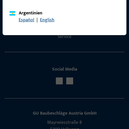
Argentinien
Kontakt aufnehmen
Español
|
English
ProPoint-Serviceportal
Service
Social Media
GU Baubeschläge Aus­tria GmbH
Mayrwies­straße 8