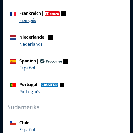
AGB
Frankreich
|
Français
Niederlande
|
Schnelleinstieg
Nederlands
Produkte
Spanien
|
Über Uns
Español
Karriere
Portugal
|
Referenzen
Português
Produktkatalog
Südamerika
Chile
Español
Kontakt