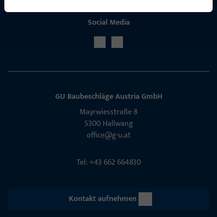
Social Media
GU Baubeschläge Aus­tria GmbH
Mayrwies­straße 8
5300 Hall­wang
office@g-u.at
Tel: +43 662 664830
Kontakt aufnehmen