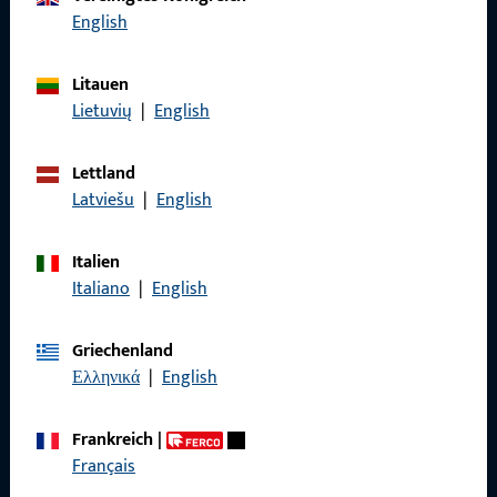
English
Rufen Sie uns an
Litauen
Lietuvių
|
English
Allgemeines
Lettland
Latviešu
|
English
Impressum
Datenschutz
Italien
Italiano
|
English
AGB
Griechenland
Ελληνικά
|
English
Schnelleinstieg
Frankreich
|
Français
Produkte