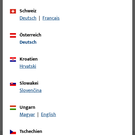
Mindestbestelleinheit
1 ST
Schweiz
Deutsch
|
Français
Anmeldung
Österreich
Deutsch
Bitte melden Sie sich mit Ihren Kundendaten an um eine
Preisinformation zu erhalten oder Artikel zu bestellen
Kroatien
Hrvatski
Login
Slowakei
Account erstellen
Slovenčina
Produktbeschreibung
Ungarn
Magyar
|
English
Technische Daten
Downloads
Tschechien