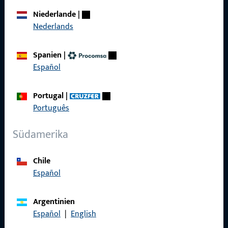
Über Uns
Niederlande
|
Nederlands
Karriere
Referenzen
Spanien
|
Español
Produktkatalog
Portugal
|
Português
Kontakt
Südamerika
Kontakt aufnehmen
Chile
Español
ProPoint-Serviceportal
Service
Argentinien
Español
|
English