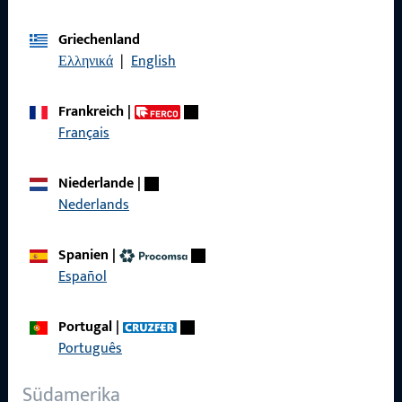
Allgemeines
Griechenland
Ελληνικά
|
English
Impressum
Frankreich
|
Datenschutz
Français
AGB
Niederlande
|
Nederlands
Spanien
|
Schnelleinstieg
Español
Produkte
Portugal
|
Über Uns
Português
Karriere
Südamerika