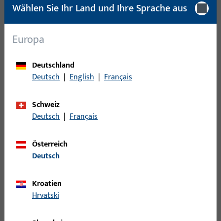
Wählen Sie Ihr Land und Ihre Sprache aus
Verpackungseinheit
1 ST
Mindestbestelleinheit
1 ST
Europa
Anmeldung
Deutschland
Deutsch
|
English
|
Français
Bitte melden Sie sich mit Ihren Kundendaten an um eine
Preisinformation zu erhalten oder Artikel zu bestellen
Schweiz
Deutsch
|
Français
Login
Österreich
Deutsch
Account erstellen
Kroatien
Produktbeschreibung
Hrvatski
Technische Daten
Downloads