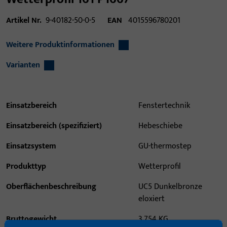
Artikel Nr.
9-40182-50-0-5
EAN
4015596780201
Weitere Produktinformationen
Varianten
Einsatzbereich
Fenstertechnik
Einsatzbereich (spezifiziert)
Hebeschiebe
Einsatzsystem
GU-thermostep
Produkttyp
Wetterprofil
Oberflächenbeschreibung
UC5 Dunkelbronze
eloxiert
Bruttogewicht
3,754 KG