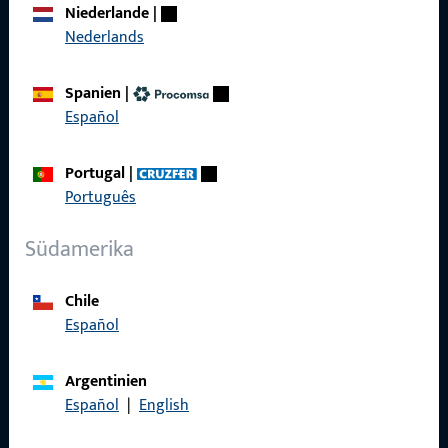
Niederlande
|
Karriere
Nederlands
Referenzen
Spanien
|
Produktkatalog
Español
Portugal
|
Português
Kontakt
Südamerika
Kontakt aufnehmen
Chile
ProPoint-Serviceportal
Español
Service
Argentinien
Español
|
English