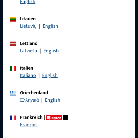
English
Litauen
Lietuvių
|
English
Allgemeines
Lettland
Impressum
Latviešu
|
English
Datenschutz
Italien
AGB
Italiano
|
English
Griechenland
Ελληνικά
|
English
Schnelleinstieg
Frankreich
|
Produkte
Français
Über Uns