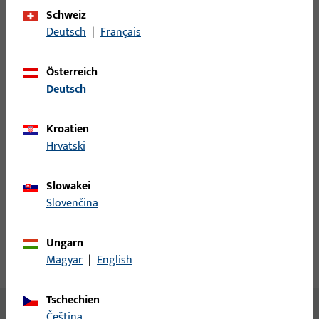
Schweiz
Deutsch
|
Français
Anmeldung
Österreich
Bitte melden Sie sich mit Ihren Kundendaten an um eine
Deutsch
Preisinformation zu erhalten oder Artikel zu bestellen
Kroatien
Login
Hrvatski
Slowakei
Account erstellen
Slovenčina
Produktbeschreibung
Ungarn
Magyar
|
English
Technische Daten
Downloads
Tschechien
Inhalt
čeština