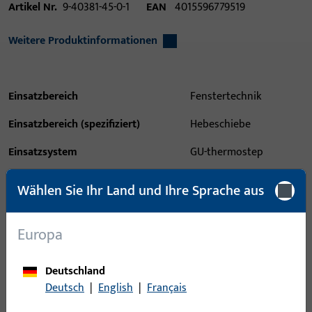
Artikel Nr.
9-40381-45-0-1
EAN
4015596779519
Weitere Produktinformationen
Einsatzbereich
Fenstertechnik
Einsatzbereich (spezifiziert)
Hebeschiebe
Einsatzsystem
GU-thermostep
Produkttyp
Wetterprofil
Wählen Sie Ihr Land und Ihre Sprache aus
Oberflächenbeschreibung
EV1 Naturfarben
eloxiert
Europa
Bruttogewicht
3,69 KG
Deutschland
Verpackungseinheit
1 ST
Deutsch
|
English
|
Français
Mindestbestelleinheit
1 ST