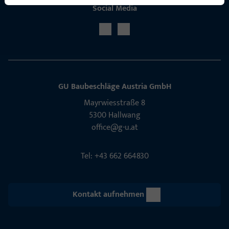
Social Media
GU Baubeschläge Aus­tria GmbH
Mayrwies­straße 8
5300 Hall­wang
office@g-u.at
Tel: +43 662 664830
Kontakt aufnehmen