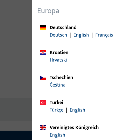
Europa
Deutschland
Deutsch
|
English
|
Français
Kroatien
Hrvatski
Tschechien
čeština
Produktbeschreibung
Techn
Türkei
Keine Inhalte vorhanden
Türkçe
|
English
Vereinigtes Königreich
English