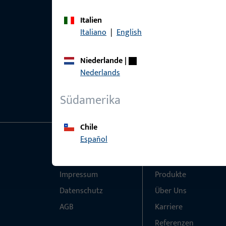
Italien
Italiano
|
English
Niederlande
|
Nederlands
Südamerika
Chile
Español
Allgemeines
Schnelleinstieg
Impressum
Produkte
Datenschutz
Über Uns
AGB
Karriere
Referenzen