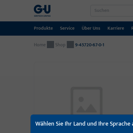
Produkte
Service
Über Uns
Karriere
Home
Produkte
Service
Über Uns
Karriere
Referenzen
Kontakt
Shop
9-45720-67-0-1
Fenstertechnik
Downloadportal
GU-Gruppe weltweit
Jobportal
Türtechnik
Automatische Eingangsysteme
Montagematerial
Wählen Sie Ihr Land und Ihre Sprache 