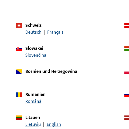
Einsatzsystem
GU-thermostep
Produkttyp
Wetterprofil
Schweiz
Deutsch
|
Français
Oberflächenbeschreibung
EV1 Naturfarben e
Bruttogewicht
9,31 KG
Slowakei
Slovenčina
Verpackungseinheit
1 ST
Mindestbestelleinheit
1 ST
Bosnien und Herzegowina
ische Daten
Downloads
Rumänien
Română
Litauen
Lietuvių
|
English