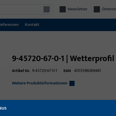
Newsletter
Österre
Referenzen
Kontakt
9-45720-67-0-1 | Wetterprofil
Artikel Nr.
9-45720-67-0-1
EAN
4015596069481
Weitere Produktinformationen
Einsatzbereich
Fenstertechnik
aus
Einsatzbereich (spezifiziert)
Hebeschiebe