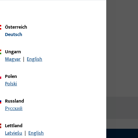
Kundendaten an um eine
Preisinformation zu erhalten
oder Artikel zu bestellen
Österreich
Deutsch
loxiert
Login
Ungarn
Magyar
|
English
Account erstellen
Polen
Polski
Russland
русский
Lettland
Latviešu
|
English