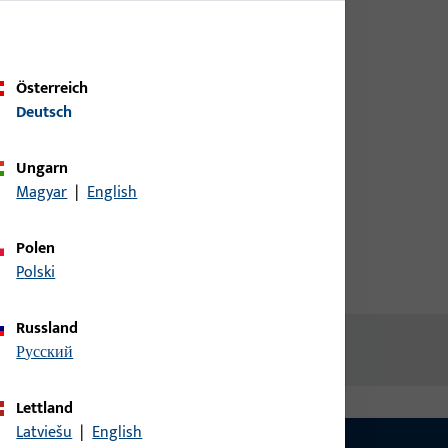
Kundendaten an um eine
04
Preisinformation zu erhalten
oder Artikel zu bestellen
Österreich
Deutsch
loxiert
Login
Ungarn
Magyar
|
English
Account erstellen
Polen
Polski
Russland
русский
Lettland
Latviešu
|
English