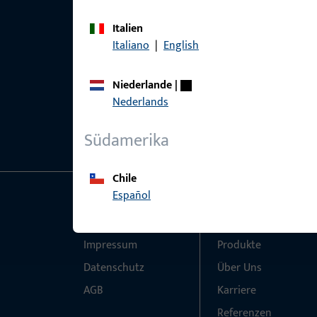
Italien
Italiano
|
English
Niederlande
|
Nederlands
Südamerika
Chile
Español
Allgemeines
Schnelleinstieg
Impressum
Produkte
Datenschutz
Über Uns
AGB
Karriere
Referenzen