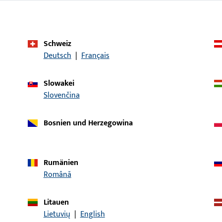
Einsatzsystem
GU-thermostep 2
Produkttyp
Wetterprofil
Schweiz
Deutsch
|
Français
Oberflächenbeschreibung
EV1 Naturfarben e
Bruttogewicht
8,1 KG
Slowakei
Slovenčina
Verpackungseinheit
1 ST
Mindestbestelleinheit
1 ST
Bosnien und Herzegowina
ische Daten
Downloads
Rumänien
Română
Litauen
Lietuvių
|
English