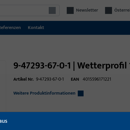
Newsletter
Österre
Referenzen
Kontakt
9-47293-67-0-1 | Wetterprofil
Artikel Nr.
9-47293-67-0-1
EAN
4015596171221
Weitere Produktinformationen
Einsatzbereich
Fenstertechnik
aus
Einsatzbereich (spezifiziert)
Hebeschiebe