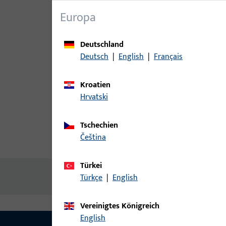
Europa
Deutschland
Deutsch
|
English
|
Français
Kroatien
Hrvatski
Tschechien
čeština
Produktbeschreibung
Techn
Türkei
Keine Inhalte vorhanden
Türkçe
|
English
Vereinigtes Königreich
English