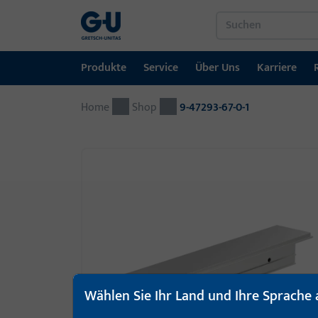
Produkte
Service
Über Uns
Karriere
Home
Produkte
Service
Über Uns
Karriere
Referenzen
Kontakt
Shop
9-47293-67-0-1
Fenstertechnik
Downloadportal
GU-Gruppe weltweit
Jobportal
Türtechnik
Automatische Eingangsysteme
Montagematerial
Wählen Sie Ihr Land und Ihre Sprache 