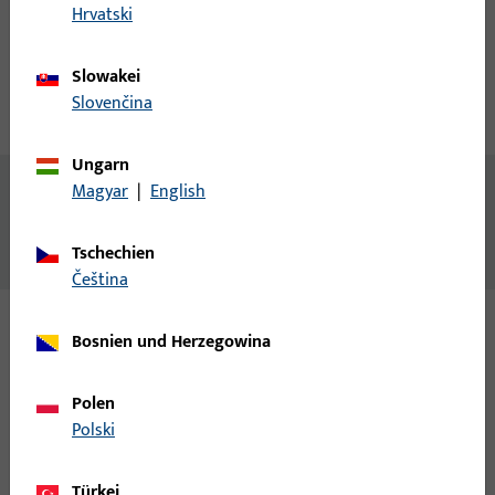
Hrvatski
Produktbeschreibung
Slowakei
Slovenčina
Technische Daten
Downloads
Ungarn
Inhalt
Magyar
|
English
Wetterprofil P2151
Tschechien
čeština
Bosnien und Herzegowina
Varianten
Polen
Zu diesem Produkt gibt es folgende Varianten:
Polski
P-02151-50-0-5 | Wetterprofil | Wetterprofil
Türkei