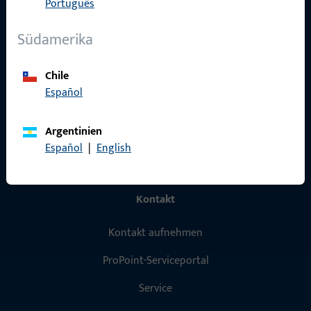
Português
Produkte
Südamerika
Über Uns
Karriere
Chile
Español
Referenzen
Produktkatalog
Argentinien
Español
|
English
Kontakt
Kontakt aufnehmen
ProPoint-Serviceportal
Service