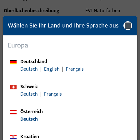
Oberflächenbeschreibung
EV1 Naturfarben
eloxiert
Wählen Sie Ihr Land und Ihre Sprache aus
Bruttogewicht
2,64 KG
Verpackungseinheit
1 ST
Europa
Mindestbestelleinheit
1 ST
Deutschland
Deutsch
|
English
|
Français
Anmeldung
Schweiz
Bitte melden Sie sich mit Ihren Kundendaten an um eine
Deutsch
|
Français
Preisinformation zu erhalten oder Artikel zu bestellen
Österreich
Login
Deutsch
Kroatien
Account erstellen