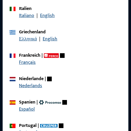
Italien
Italiano
|
English
Rufen Sie uns an
Griechenland
Ελληνικά
|
English
Allgemeines
Frankreich
|
Français
Impressum
Datenschutz
Niederlande
|
Nederlands
AGB
Spanien
|
Español
Schnelleinstieg
Portugal
|