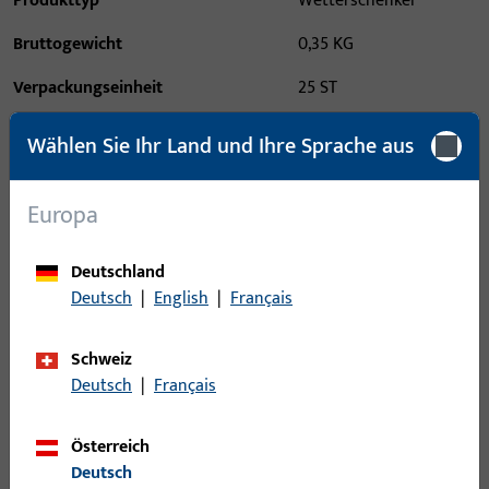
Produkttyp
Wetterschenkel
Bruttogewicht
0,35 KG
Verpackungseinheit
25 ST
Mindestbestelleinheit
25 ST
Wählen Sie Ihr Land und Ihre Sprache aus
Anmeldung
Europa
Bitte melden Sie sich mit Ihren Kundendaten an um eine
Deutschland
Preisinformation zu erhalten oder Artikel zu bestellen
Deutsch
|
English
|
Français
Login
Schweiz
Deutsch
|
Français
Account erstellen
Österreich
Deutsch
Produktbeschreibung