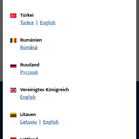
17 mm, Gesamtlänge 1.200 mm
Türkei
Türkçe
|
English
9-42545-00-0-7 | Wetterschenkel |
Sockelprofil DKU Aluplast weiß 1,2 m
Rumänien
Română
Wetterschenkel, Gesamtbreite 38,3 mm, Gesamthöhe / -tiefe
17 mm, Gesamtlänge 1.200 mm
Russland
русский
Vereinigtes Königreich
English
KONTAKT
Litauen
Wir helfen Ihnen gern!
Lietuvių
|
English
Haben Sie Fragen oder wünschen Sie persönliche Beratung?