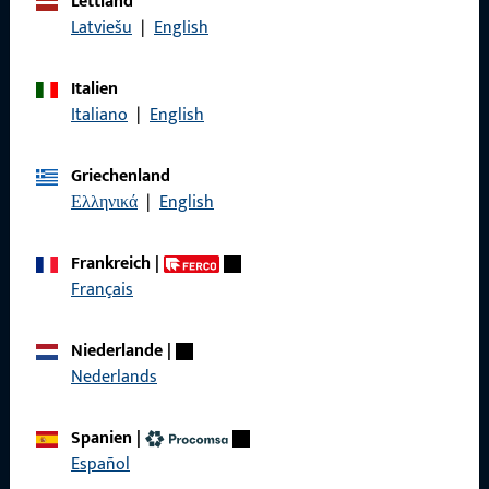
Lettland
Wir sind gerne für Sie da – schnell, kompetent und
Latviešu
|
English
zuverlässig.
Italien
Kontaktieren Sie uns
Italiano
|
English
Griechenland
Rufen Sie uns an
Ελληνικά
|
English
Frankreich
|
Français
Allgemeines
Niederlande
|
Impressum
Nederlands
Datenschutz
Spanien
|
AGB
Español