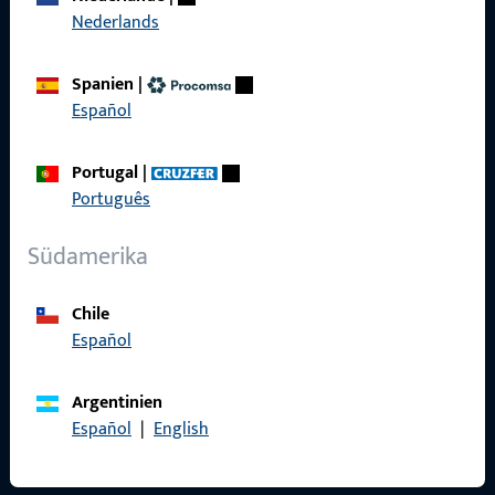
Nederlands
Referenzen
Spanien
|
Produktkatalog
Español
Portugal
|
Português
Kontakt
Südamerika
Kontakt aufnehmen
ProPoint-Serviceportal
Chile
Español
Service
Argentinien
Español
|
English
Social Media