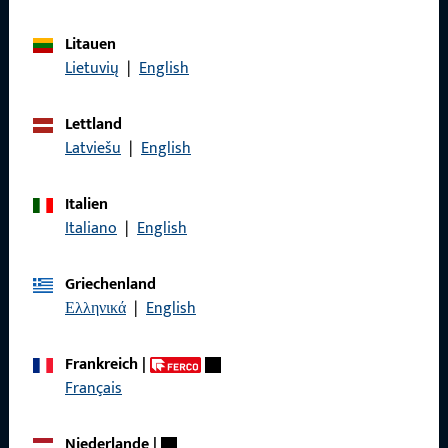
Litauen
Lietuvių
|
English
Allgemeines
Impressum
Lettland
Latviešu
|
English
Datenschutz
AGB
Italien
Italiano
|
English
Griechenland
Ελληνικά
|
English
Schnelleinstieg
Frankreich
|
Produkte
Français
Über Uns
Niederlande
|
Karriere