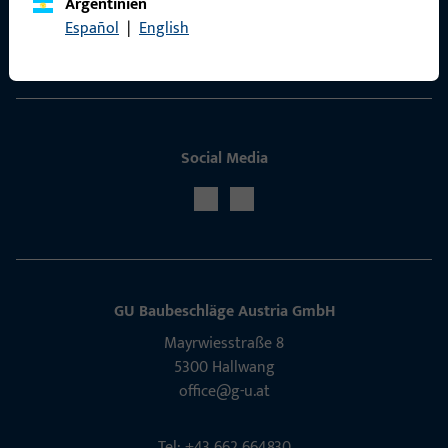
Argentinien
ProPoint-Serviceportal
Español
|
English
Service
Social Media
GU Baubeschläge Aus­tria GmbH
Mayrwies­straße 8
5300 Hall­wang
office@g-u.at
Tel: +43 662 664830