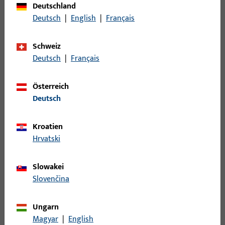
Deutschland
Einsatzsystem
Deutsch
|
English
|
Français
Schweiz
Filter für
Hakenriegel
Deutsch
|
Français
Verschlussüberwachung
Österreich
Deutsch
Länge Anschlusskabel
Kroatien
Hrvatski
1
Artikel gefunden
Slowakei
Slovenčina
Artikel
Artikelbeschreibung
Ungarn
K-15730-00-0-1 |
Hakenriegelverschluss,
Magyar
|
English
Hakenriegelverschluss