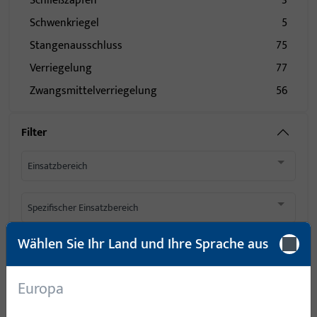
Schließzapfen
3
Schwenkriegel
5
Stangenausschluss
75
Verriegelung
77
Zwangsmittelverriegelung
56
Filter
Einsatzbereich
Spezifischer Einsatzbereich
Wählen Sie Ihr Land und Ihre Sprache aus
Produkttyp
Europa
Basisfarbe