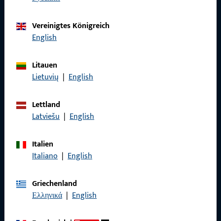
zuverlässig.
Vereinigtes Königreich
Kontaktieren Sie uns
English
Litauen
Rufen Sie uns an
Lietuvių
|
English
Lettland
Latviešu
|
English
Allgemeines
Italien
Impressum
Italiano
|
English
Datenschutz
Griechenland
AGB
Ελληνικά
|
English