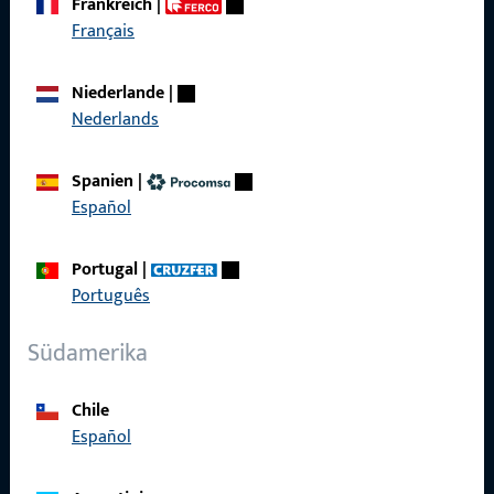
Frankreich
|
Français
Schnelleinstieg
Niederlande
|
Produkte
Nederlands
Über Uns
Spanien
|
Karriere
Español
Referenzen
Portugal
|
Produktkatalog
Português
Südamerika
Kontakt
Chile
Español
Kontakt aufnehmen