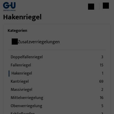
Hakenriegel
Kategorien
Zusatzverriegelungen
Doppelfallenriegel
3
Fallenriegel
15
Hakenriegel
1
Kantriegel
69
Massivriegel
2
Mittelverriegelung
16
Obenverriegelung
5