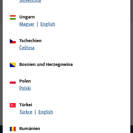
Slovenčina
Inhalt
Zwischenprofil 42
Ungarn
Magyar
|
English
Varianten
Tschechien
čeština
Zu diesem Produkt gibt es folgende Varianten:
Bosnien und Herzegowina
9-40382-33-0-1 | Zwischenprofil |
Zwischenprofil 42
Polen
Polski
Zwischenprofil, Gesamtbreite 42,5 mm, Gesamthöhe / -tiefe 16
Türkei
mm, Gesamtlänge 3.300 mm
Türkçe
|
English
Rumänien