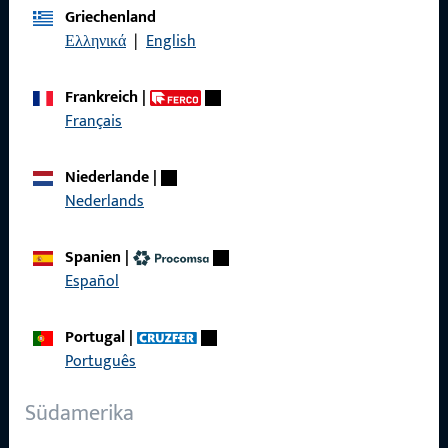
Griechenland
Impressum
Ελληνικά
|
English
Datenschutz
Frankreich
|
AGB
Français
Niederlande
|
Nederlands
Schnelleinstieg
Spanien
|
Produkte
Español
Über Uns
Portugal
|
Karriere
Português
Referenzen
Südamerika
Produktkatalog