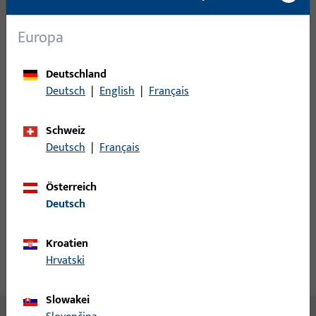
Mindestbestelleinheit
1 ST
Europa
Anmeldung
Deutschland
Bitte melden Sie sich mit Ihren Kundendaten an um eine
Deutsch
|
English
|
Français
Preisinformation zu erhalten oder Artikel zu bestellen
Schweiz
Deutsch
|
Français
Login
Österreich
Account erstellen
Deutsch
Produktbeschreibung
Kroatien
Hrvatski
Technische Daten
Downloads
Slowakei