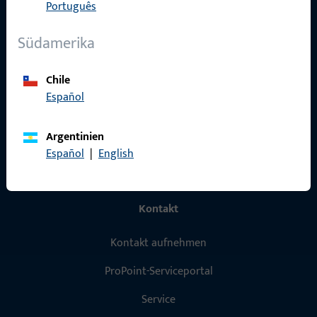
Português
Produkte
Südamerika
Über Uns
Karriere
Chile
Español
Referenzen
Produktkatalog
Argentinien
Español
|
English
Kontakt
Kontakt aufnehmen
ProPoint-Serviceportal
Service