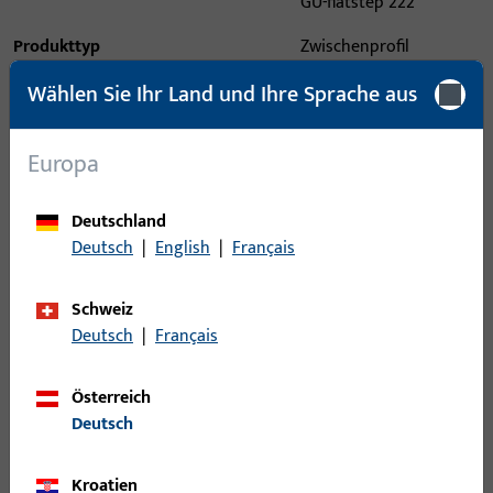
GU-flatstep 222
Produkttyp
Zwischenprofil
Oberflächenbeschreibung
Wählen Sie Ihr Land und Ihre Sprache aus
Schwarz
Bruttogewicht
1,305 KG
Europa
Verpackungseinheit
1 ST
Deutschland
Mindestbestelleinheit
1 ST
Deutsch
|
English
|
Français
Anmeldung
Schweiz
Deutsch
|
Français
Bitte melden Sie sich mit Ihren Kundendaten an um eine
Preisinformation zu erhalten oder Artikel zu bestellen
Österreich
Deutsch
Login
Kroatien