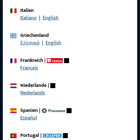
Italien
Italiano
|
English
Rufen Sie uns an
Griechenland
Ελληνικά
|
English
Allgemeines
Frankreich
|
Français
Impressum
Datenschutz
Niederlande
|
Nederlands
AGB
Spanien
|
Español
Schnelleinstieg
Portugal
|