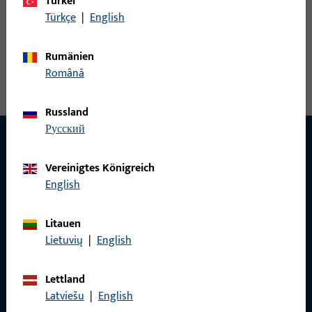
Türkei
Zwischenprofil 45
Türkçe
|
English
Zwischenprofil, Gesamtbreite 45,5 mm, Gesamthöhe / -tiefe
Rumänien
16,2 mm, Gesamtlänge 3.300 mm
Română
Russland
русский
Vereinigtes Königreich
KONTAKT
English
Wir helfen Ihnen gern!
Litauen
Haben Sie Fragen oder wünschen Sie persönliche Beratung?
Lietuvių
|
English
Wir sind gerne für Sie da – schnell, kompetent und
zuverlässig.
Lettland
Latviešu
|
English
Kontaktieren Sie uns