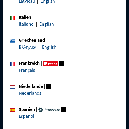
Latviešu
|
English
Kontaktieren Sie uns
Italien
Italiano
|
English
Rufen Sie uns an
Griechenland
Ελληνικά
|
English
Frankreich
|
Allgemeines
Français
Impressum
Niederlande
|
Datenschutz
Nederlands
AGB
Spanien
|
Español