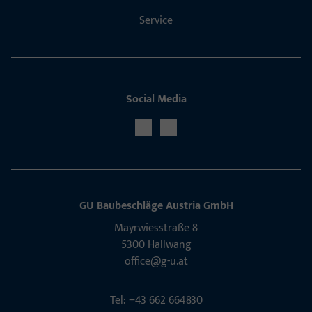
Service
Social Media
GU Baubeschläge Aus­tria GmbH
Mayrwies­straße 8
5300 Hall­wang
office@g-u.at
Tel: +43 662 664830