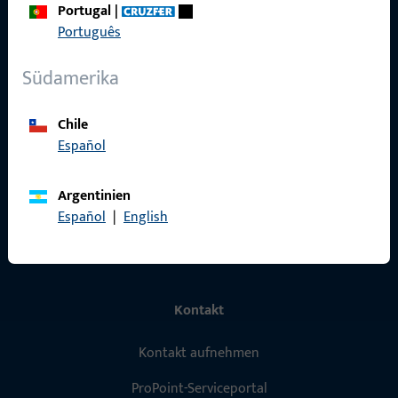
Portugal
|
Schnelleinstieg
Português
Produkte
Südamerika
Über Uns
Chile
Karriere
Español
Referenzen
Argentinien
Produktkatalog
Español
|
English
Kontakt
Kontakt aufnehmen
ProPoint-Serviceportal