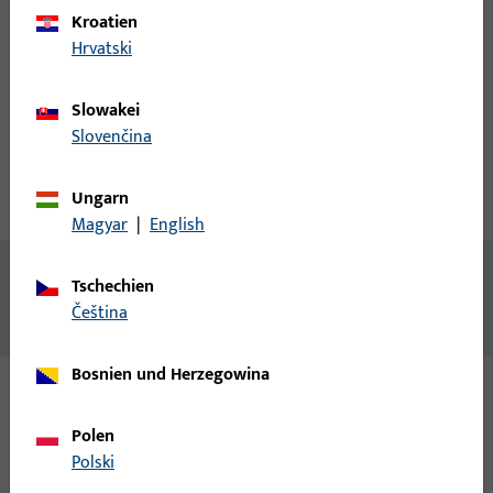
Login
Kroatien
Hrvatski
Account erstellen
Slowakei
Slovenčina
Produktbeschreibung
Ungarn
Technische Daten
Downloads
Magyar
|
English
Inhalt
Tschechien
čeština
Zwischenprofile 61 Thermostep
Bosnien und Herzegowina
Varianten
Polen
Polski
Zu diesem Produkt gibt es folgende Varianten: