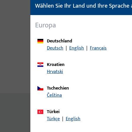
Wählen Sie Ihr Land und Ihre Sprache 
Europa
Deutschland
Deutsch
|
English
|
Français
Kroatien
Hrvatski
Produktbeschreibung
Techn
Tschechien
čeština
Allgemeine Informationen
Türkei
Türkçe
|
English
Zylinderschraube ISO 4762–M3xL – A2-70