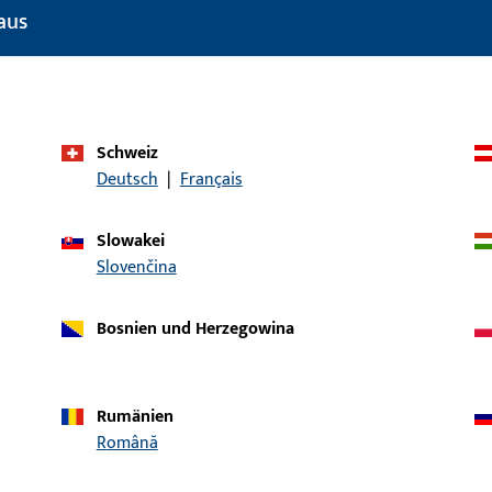
Türtechnik
aus
Produkttyp
Zylinderkopfschr
Oberflächenbeschreibung
Niro, teilweise
Bruttogewicht
2 G
Schweiz
Deutsch
|
Français
Verpackungseinheit
100 ST
Mindestbestelleinheit
100 ST
Slowakei
Slovenčina
ische Daten
Downloads
Bosnien und Herzegowina
Rumänien
Română