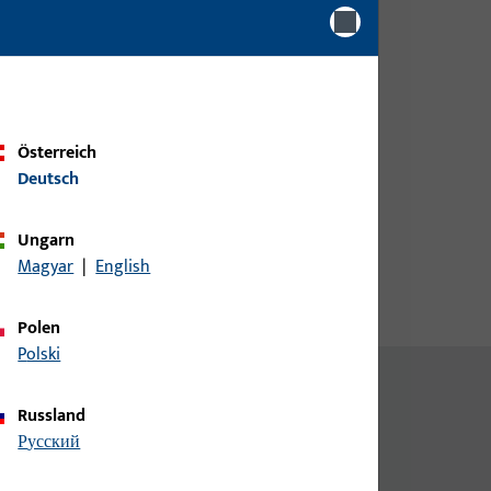
Bitte melden Sie sich mit Ihren
aube
Kundendaten an um eine
Preisinformation zu erhalten
oder Artikel zu bestellen
Österreich
Deutsch
Login
Ungarn
Account erstellen
Magyar
|
English
Polen
Polski
Russland
русский