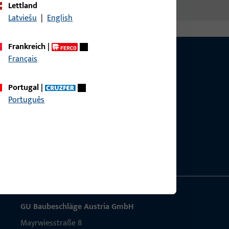
Lettland
Latviešu
|
English
Frankreich
|
Français
Portugal
|
Português
g?
sig.
GU Baubeschläge Aus­tria GmbH
Mayrwies­straße 8