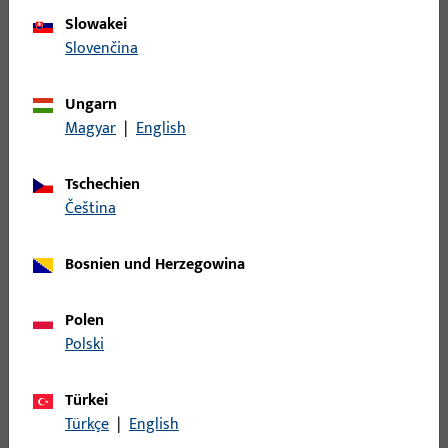
Leistungserklärung EN 14846 SECURY Automatic-DR mit
Slowakei
A-Öffner
Slovenčina
Deutsch, Englisch,
Französisch, Spanisch,
Ungarn
Italienisch,
Magyar
|
English
PDF (1MB)
Niederländisch,
Ungarisch, Kroatisch,
Tschechien
Slowakisch, Slowenisch
čeština
Leistungserklärung EN 14846 SECURY Automatic mit A-
Bosnien und Herzegowina
Öffner
Polen
Deutsch, Englisch,
Polski
Spanisch, Französisch,
Italienisch,
PDF (1MB)
Niederländisch,
Türkei
Kroatisch, Ungarisch,
Türkçe
|
English
Slowenisch, Slowakisch