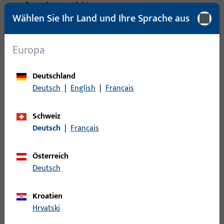
Konformitätserklärungen
Wählen Sie Ihr Land und Ihre Sprache aus
Prüfbericht Einbruchhemmung GU-SECURY Automatic-
Europa
Öffner
PDF (1MB)
Deutsch
Deutschland
Deutsch
|
English
|
Français
Zertifikat EN 14846 0432-CPR-00029-07.2
Schweiz
Deutsch
|
Français
PDF (2MB)
Deutsch
Österreich
Deutsch
Zertifikat EN 14846 0432-CPR-00029-07
PDF (2MB)
Deutsch
Kroatien
Hrvatski