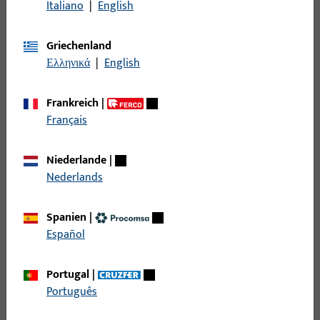
PDF (2MB)
Deutsch
Italiano
|
English
Griechenland
Ελληνικά
|
English
Einbauzeichnungen
Frankreich
|
Français
Neutralzeichnung PVC allgemein Türverschluss GU-BKS
Niederlande
|
PDF (17MB)
Deutsch, Neutral
Nederlands
Spanien
|
Türverschluss GU-BKS – 4mm Falzluft – Neutrale
Español
Holzprofile
PDF (31MB)
Deutsch, Neutral
Portugal
|
Português