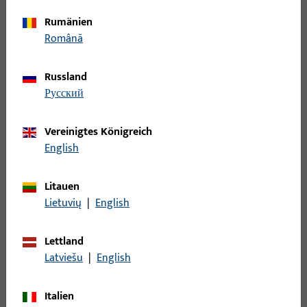
Rumänien
Română
Leistungserklärung EN 14846 SECURY 19 mit A-Öffner
Russland
PDF (1MB)
Deutsch
русский
Leistungserklärung EN 14846 SECURY 21 mit A-Öffner
Vereinigtes Königreich
English
PDF (1MB)
Deutsch
Litauen
Lietuvių
|
English
GU EU-Konformitätserklärung SECURY A-Öffner
PDF (1MB)
Deutsch
Lettland
Latviešu
|
English
Die Bauproduktenverordnung (BauPVO)
Italien