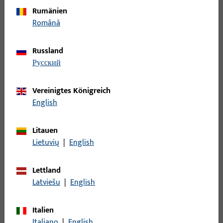
Doppelzylinder
Rumänien
Română
Erhältlich als Standardzylinder, mit Sonderprofilen
oder zusätzlichen Funktionen.
Russland
русский
Vereinigtes Königreich
English
Litauen
Lietuvių
|
English
Lettland
Latviešu
|
English
Italien
Italiano
|
English