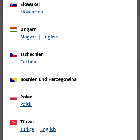
Slowakei
Slovenčina
Ungarn
Aufbau und Funktion des helius4000
Magyar
|
English
Zylinders
Tschechien
čeština
Bosnien und Herzegowina
Polen
Polski
Produktprogramm helius4000 – ein
Schlüssel für alle Fälle
Türkei
Türkçe
|
English