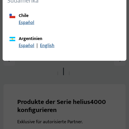
Südamerika
Chile
Español
Argentinien
Español
|
English
Produkte der Serie helius4000
konfigurieren
Exklusive für autorisierte Partner.