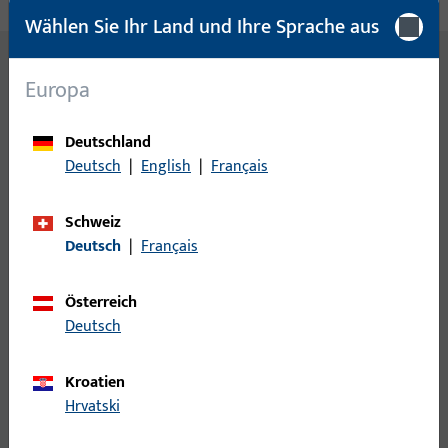
Wählen Sie Ihr Land und Ihre Sprache aus
Europa
SPEZIFIKATIONEN IM ÜBERBLICK
Technische Daten & Normen
Deutschland
Deutsch
|
English
|
Français
Technische Daten
Schweiz
Deutsch
|
Français
Bestelllänge (BL)
27, 31
Schließung
Normal
Österreich
Deutsch
Schließbart
Stand
Not- und Gefahrenfunktion
optiona
Kroatien
Hrvatski
* Zentral-Schließanlagen und Hauptschlüssel-Anlagen