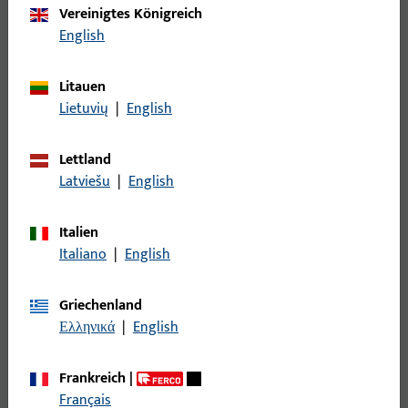
Vereinigtes Königreich
English
Litauen
Lietuvių
|
English
Lettland
Zu den Motorschlössern für Holz- und
Latviešu
|
English
Stahltüren
Mit langlebiger Qualität und Variantenvielfalt
Italien
bieten unsere Motorschlösser eine zuverlässige
Italiano
|
English
Lösung für stark frequentierte Türen.
Griechenland
Ελληνικά
|
English
Frankreich
|
Français