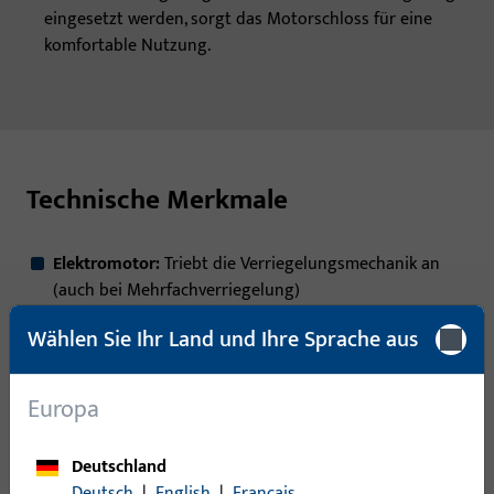
eingesetzt werden, sorgt das Motorschloss für eine
komfortable Nutzung.
Technische Merkmale
Elektromotor:
Triebt die Verriegelungsmechanik an
(auch bei Mehrfachverriegelung)
Mechanische Notverriegelung:
Ermöglicht manuelles
Wählen Sie Ihr Land und Ihre Sprache aus
Öffnen bei Stromausfall
Europa
Steuerelektronik:
Integrierte Steuerelektronik im
Schlosskasten
Deutschland
Fallenriegel:
Für die tatsächliche Verriegelung der Tür
Deutsch
|
English
|
Français