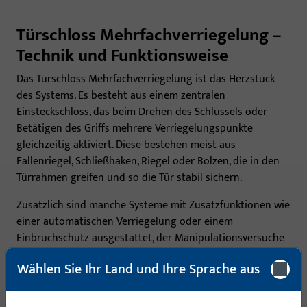
Türschloss Mehrfachverriegelung –
Technik und Funktionsweise
Das Türschloss Mehrfachverriegelung ist das Herzstück
des Systems. Es besteht aus einem zentralen
Einsteckschloss, das beim Drehen des Schlüssels oder
Betätigen des Griffs mehrere Verriegelungspunkte
gleichzeitig aktiviert. Diese bestehen meist aus
Fallenriegel, Schließhaken, Riegel oder Bolzen, die in den
Türrahmen greifen und so die Tür stabil sichern.
Zusätzlich sind manche Systeme mit Zusatzfunktionen wie
einer automatischen Verriegelung oder einem
Einbruchschutz ausgestattet, der Manipulationsversuche
erkennt und verhindert.
Wählen Sie Ihr Land und Ihre Sprache aus