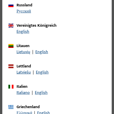
BKS Mehrfachverriegelungen
Russland
BKS bietet eine große Auswahl an Mehrfachverriegelungen
русский
für Türen an.
Vereinigtes Königreich
English
Litauen
Lietuvių
|
English
Lettland
Latviešu
|
English
Italien
Italiano
|
English
Zu den Mehrfachverriegelungen für
Griechenland
Holz- und Stahltüren
Ελληνικά
|
English