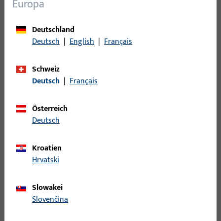
Europa
Deutschland
Deutsch
|
English
|
Français
Schweiz
Deutsch
|
Français
Österreich
Deutsch
Kroatien
Hrvatski
Wann lohnt sich eine
Slowakei
Slovenčina
Mehrfachverriegelung?