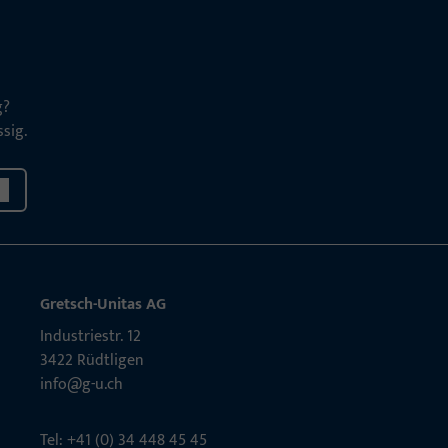
g?
sig.
Gretsch-Unitas AG
Indu­s­triestr. 12
3422 Rüdt­ligen
info@g-u.ch
Tel: +41 (0) 34 448 45 45