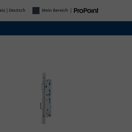
iz | Deutsch
Mein Bereich
|
technik
plette Türtechnik aus einer Hand: Von
chlägen über Zutrittskontrolle bis zu
omatischen Türen – funktional, sicher,
seitig.