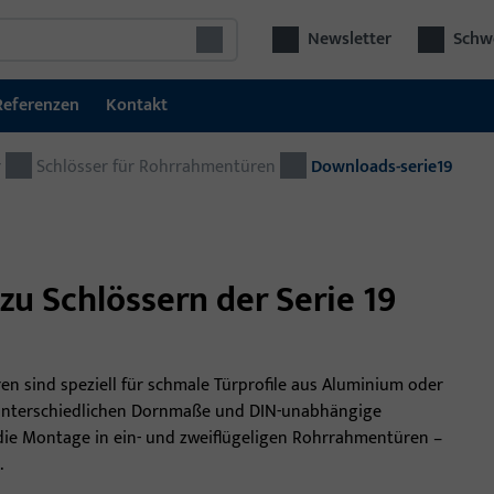
Newsletter
Schwe
Referenzen
Kontakt
r
Schlösser für Rohrrahmentüren
Türtechnik
Downloads-serie19
Tür
Schließ- und Zutrittskontrollsysteme
Kom
GU SECURY Mehrfachverriegelungen
Bes
zu Schlössern der Serie 19
aut
Schlösser
viel
Elektrische Fluchttürsicherung
en sind speziell für schmale Türprofile aus Aluminium oder
Elektrische Türöffner
, unterschiedlichen Dornmaße und DIN-unabhängige
die Montage in ein- und zweiflügeligen Rohrrahmentüren –
Türbeschläge
.
Türschließer