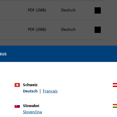
PDF (2MB)
Deutsch
PDF (2MB)
Deutsch
PDF (2MB)
Deutsch
aus
PDF (2MB)
Deutsch
Schweiz
Deutsch,
Deutsch
|
Français
Englisch,
ne
Französisch,
PDF (1MB)
Slowakei
Spanisch,
Slovenčina
Italienisch,