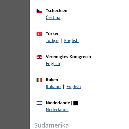
Tschechien
čeština
Türkei
0-49448-30-0-0 Leistungserklärung EN 179 mit
Türkçe
|
English
Feuerschutz
Vereinigtes Königreich
English
Italien
Italiano
|
English
0-49449-30-0-0 Leistungserklärung EN 1125 o
Feuerschutz
Niederlande
|
Nederlands
Südamerika