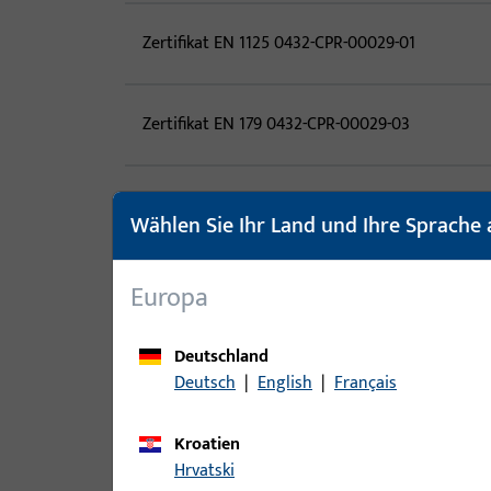
Zertifikat EN 1125 0432-CPR-00029-01
Zertifikat EN 179 0432-CPR-00029-03
Zertifikat EN 12209 0432-CPR-00029-05
Wählen Sie Ihr Land und Ihre Sprache 
Zertifikat EN 14846 0432-CPR-00029-07
Europa
Deutschland
Deutsch
|
English
|
Français
0-49447-30-0-0 Leistungserklärung EN 179 oh
Kroatien
Feuerschutz
Hrvatski