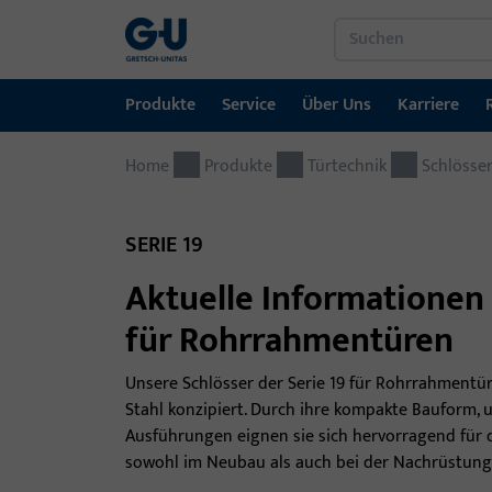
Produkte
Service
Über Uns
Karriere
Home
Produkte
Service
Über Uns
Karriere
Referenzen
Kontakt
Produkte
Türtechnik
Schlösse
Fenstertechnik
Downloadportal
GU-Gruppe weltweit
Jobportal
SERIE 19
Türtechnik
Aktuelle Informationen 
Automatische Eingangsysteme
für Rohrrahmentüren
Montagematerial
Unsere Schlösser der Serie 19 für Rohrrahmentür
Stahl konzipiert. Durch ihre kompakte Bauform
Ausführungen eignen sie sich hervorragend für 
sowohl im Neubau als auch bei der Nachrüstung