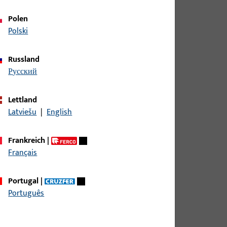
Polen
Polski
Russland
русский
Lettland
Latviešu
|
English
Frankreich
|
Français
Portugal
|
Português