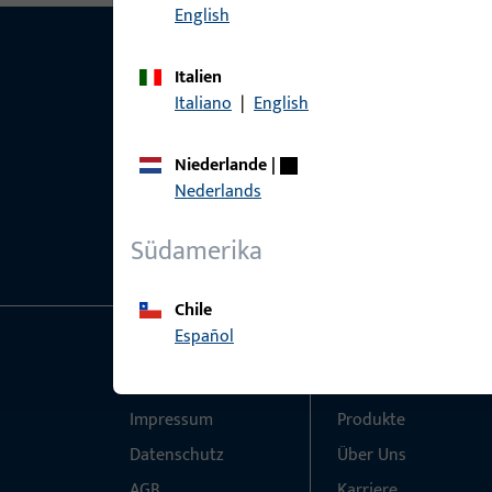
English
Italien
Italiano
|
English
Niederlande
|
Nederlands
Südamerika
Chile
Español
Allgemeines
Schnelleinstieg
Impressum
Produkte
Datenschutz
Über Uns
AGB
Karriere