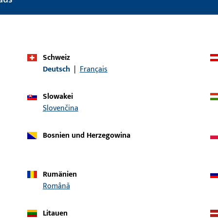
Einsatzsystem
GU-thermostep
Produkttyp
Abdeckprofil
Oberflächenbeschreibung
Lichtgrau
Schweiz
Deutsch
|
Français
Bruttogewicht
3,8 KG
Verpackungseinheit
1 ST
Slowakei
Slovenčina
Mindestbestelleinheit
1 ST
Bosnien und Herzegowina
ische Daten
Downloads
Rumänien
Română
Litauen