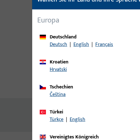
Europa
Deutschland
Deutsch
|
English
|
Français
Kroatien
Hrvatski
Tschechien
Produktbeschreibung
Techn
čeština
Inhalt
Türkei
Türkçe
|
English
Abdeckprofil für Thermostep Schwelle
Vereinigtes Königreich