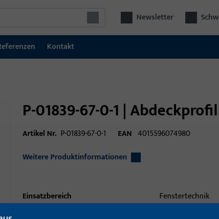
Newsletter
Schwe
Referenzen
Kontakt
P-01839-67-0-1 | Abdeckprofil
Artikel Nr.
P-01839-67-0-1
EAN
4015596074980
Weitere Produktinformationen
Einsatzbereich
Fenstertechnik
Einsatzbereich (spezifiziert)
Hebeschiebe
aus