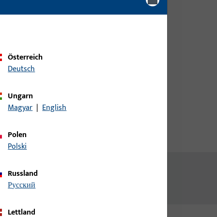
Kundendaten an um eine
Preisinformation zu erhalten
oder Artikel zu bestellen
Österreich
Login
Deutsch
Account erstellen
Ungarn
Magyar
|
English
Polen
Polski
Russland
русский
Lettland