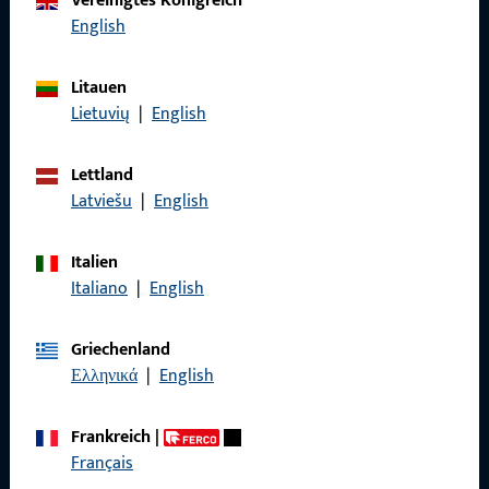
Vereinigtes Königreich
Rufen Sie uns an
English
Litauen
Lietuvių
|
English
Allgemeines
Lettland
Impressum
Latviešu
|
English
Datenschutz
Italien
AGB
Italiano
|
English
Griechenland
Ελληνικά
|
English
Schnelleinstieg
Frankreich
|
Produkte
Français