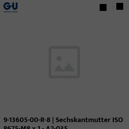
9-13605-00-R-8 | Sechskantmutter ISO
8675-M8 x 1 - A2-035