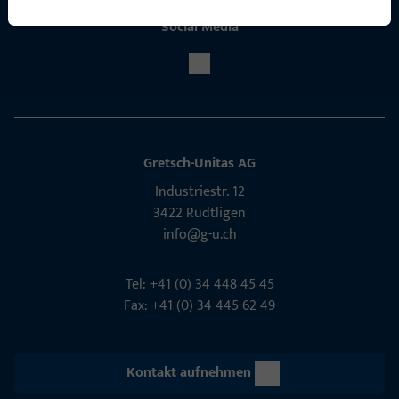
Social Media
Gretsch-Unitas AG
Indu­s­triestr. 12
3422 Rüdt­ligen
info@g-u.ch
Tel: +41 (0) 34 448 45 45
Fax: +41 (0) 34 445 62 49
Kontakt aufnehmen