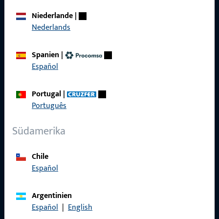
Über Uns
Niederlande
|
Karriere
Nederlands
Referenzen
Spanien
|
Produktkatalog
Español
Portugal
|
Português
Kontakt
Südamerika
Kontakt aufnehmen
Chile
ProPoint-Serviceportal
Español
Service
Argentinien
Español
|
English