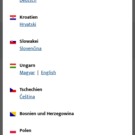
Deutsch
Technische Daten
Downloads
Kroatien
Hrvatski
Zusatzinformationen
Slowakei
Abdeckschiene P 1226
Slovenčina
Ungarn
Magyar
|
English
Varianten
Tschechien
Zu diesem Produkt gibt es folgende Varianten:
čeština
9-30141-50-0-1 | Abdeckschiene | PSK/SFB
Bosnien und Herzegowina
ABDECKSCHIENE OBEN P1226 5000MM
Polen