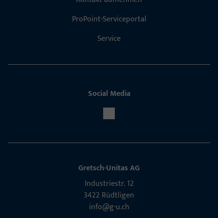
ProPoint-Serviceportal
Service
Social Media
Gretsch-Unitas AG
Indu­s­triestr. 12
3422 Rüdt­ligen
info@g-u.ch