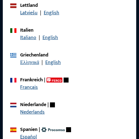
Lettland
Wir sind gerne für Sie da – schnell, kompetent und
Latviešu
|
English
zuverlässig.
Italien
Kontaktieren Sie uns
Italiano
|
English
Rufen Sie uns an
Griechenland
Ελληνικά
|
English
Frankreich
|
Français
Allgemeines
Impressum
Niederlande
|
Nederlands
Datenschutz
AGB
Spanien
|
Español