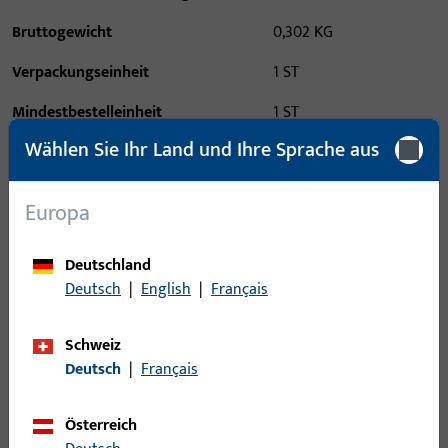
Bruttogewicht
0,302 KG
Verpackungseinheit
1 ST
Mindestbestelleinheit
1 ST
Wählen Sie Ihr Land und Ihre Sprache aus
Anmeldung
Europa
Bitte melden Sie sich mit Ihren Kundendaten an um eine
Preisinformation zu erhalten oder Artikel zu bestellen
Deutschland
Deutsch
|
English
|
Français
Login
Schweiz
Deutsch
|
Français
Account erstellen
Österreich
Produktbeschreibung