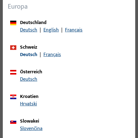
Einsatzbereich (spezifiziert)
Dreh, Drehkipp,
Europa
Kippdreh
Einsatzsystem
GU-SBS, GU-SBS bb, BS
Deutschland
Deutsch
|
English
|
Français
Produkttyp
Absenkdichtung
Oberflächenbeschreibung
Blank
Schweiz
Deutsch
|
Français
Bruttogewicht
1 KG
Verpackungseinheit
5 ST
Österreich
Deutsch
Mindestbestelleinheit
1 ST
Kroatien
Anmeldung
Hrvatski
Bitte melden Sie sich mit Ihren Kundendaten an um eine
Slowakei
Preisinformation zu erhalten oder Artikel zu bestellen
Slovenčina