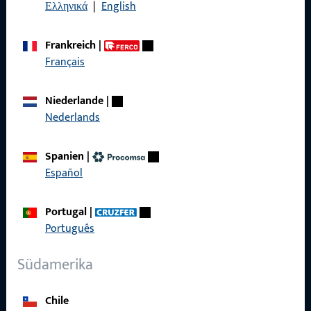
Ελληνικά
|
English
AGB
Frankreich
|
Français
Schnelleinstieg
Niederlande
|
Nederlands
Produkte
Spanien
|
Über Uns
Español
Karriere
Portugal
|
Referenzen
Português
Produktkatalog
Südamerika
Chile