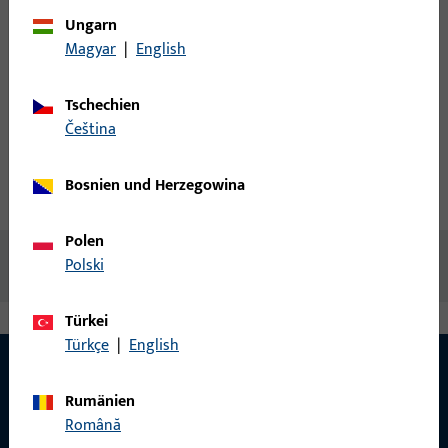
Login
Ungarn
Magyar
|
English
Account erstellen
Tschechien
čeština
Produktbeschreibung
Bosnien und Herzegowina
Technische Daten
Downloads
Polen
Keine Inhalte vorhanden
Polski
Türkei
Türkçe
|
English
Rumänien
KONTAKT
Română