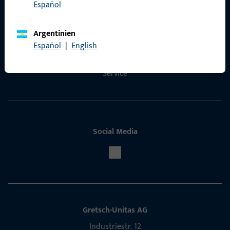
Español
Kontakt
Kontakt aufnehmen
Argentinien
Español
|
English
ProPoint-Serviceportal
Service
Social Media
Gretsch-Unitas AG
Indu­s­triestr. 12