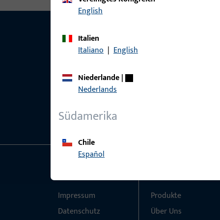
English
Italien
Italiano
|
English
Niederlande
|
Nederlands
Südamerika
Chile
Español
Allgemeines
Schnelleinstieg
Impressum
Produkte
Datenschutz
Über Uns