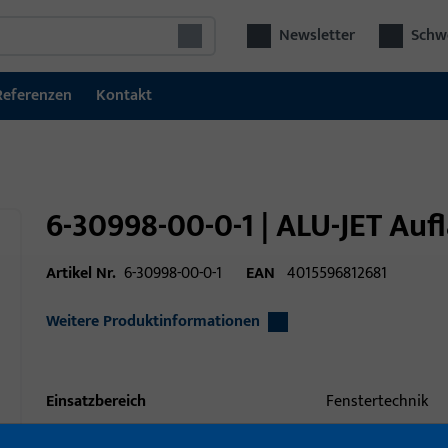
Newsletter
Schwe
Referenzen
Kontakt
6-30998-00-0-1 | ALU-JET Au
Artikel Nr.
6-30998-00-0-1
EAN
4015596812681
Weitere Produktinformationen
Einsatzbereich
Fenstertechnik
Einsatzbereich (spezifiziert)
Drehkipp