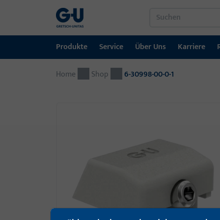
Produkte
Service
Über Uns
Karriere
Home
Produkte
Service
Über Uns
Karriere
Referenzen
Kontakt
Shop
6-30998-00-0-1
Fenstertechnik
Downloadportal
GU-Gruppe weltweit
Jobportal
Türtechnik
Automatische Eingangsysteme
Montagematerial