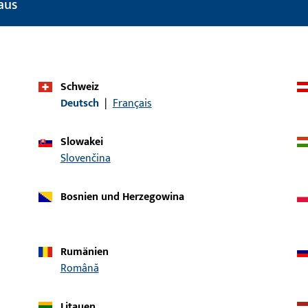
aus
Einsatzsystem
ALU-JET
Produkttyp
Auflauf
Oberflächenbeschreibung
Lichtgrau
Schweiz
Deutsch
|
Français
Bruttogewicht
0,005 KG
Verpackungseinheit
1 ST
Slowakei
Slovenčina
Mindestbestelleinheit
1 ST
ische Daten
Downloads
Bosnien und Herzegowina
Rumänien
Română
Litauen