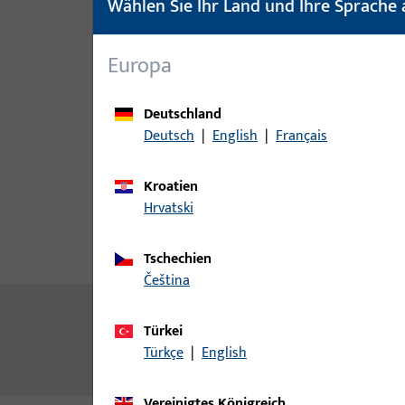
Wählen Sie Ihr Land und Ihre Sprache 
Europa
Deutschland
Deutsch
|
English
|
Français
Kroatien
Hrvatski
Produktbeschreibung
Techn
Tschechien
čeština
Zusatzinformationen
Türkei
Auflauf Rahmen
Türkçe
|
English
Vereinigtes Königreich