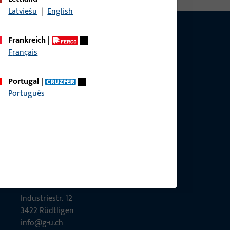
Latviešu
|
English
Frankreich
|
Français
g?
Portugal
|
sig.
Português
Gretsch-Unitas AG
Indu­s­triestr. 12
3422 Rüdt­ligen
info@g-u.ch