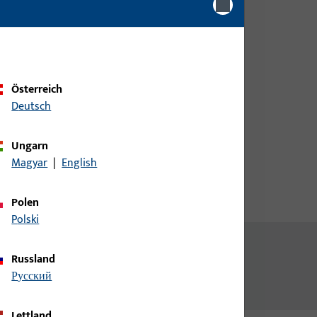
Kundendaten an um eine
Preisinformation zu erhalten
oder Artikel zu bestellen
Österreich
Login
Deutsch
Account erstellen
Ungarn
Magyar
|
English
Polen
Polski
Russland
русский
Lettland