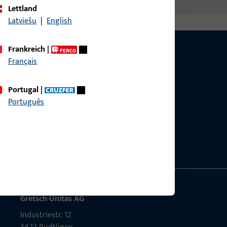
Lettland
Latviešu
|
English
Frankreich
|
Français
Portugal
|
g?
Português
sig.
Gretsch-Unitas AG
Indu­s­triestr. 12