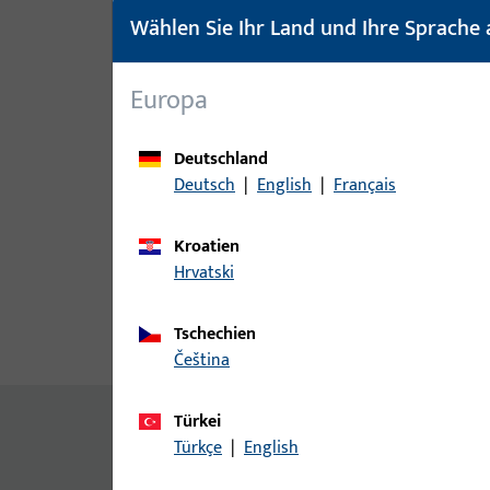
Wählen Sie Ihr Land und Ihre Sprache 
Europa
Deutschland
Deutsch
|
English
|
Français
Kroatien
Hrvatski
Tschechien
Produktbeschreibung
Techn
čeština
Zusatzinformationen
Türkei
Türkçe
|
English
Auflaufplatte für Flügelfix