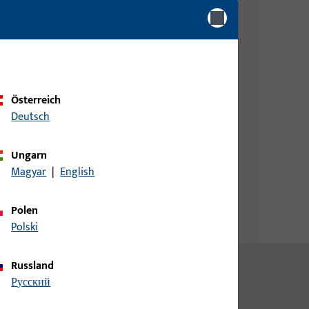
Bitte melden Sie sich mit Ihren
Kundendaten an um eine
Preisinformation zu erhalten
oder Artikel zu bestellen
Österreich
Login
Deutsch
Ungarn
Account erstellen
Magyar
|
English
Polen
Polski
Russland
русский