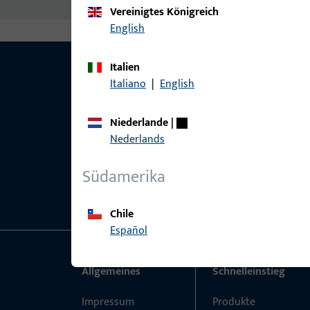
Vereinigtes Königreich
English
Italien
Italiano
|
English
Niederlande
|
Nederlands
Südamerika
Chile
Español
Allgemeines
Schnelleinstieg
Impressum
Produkte