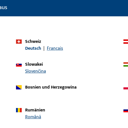
aus
Einsatzbereich (spezifiziert)
Drehkipp
Einsatzsystem
UNI-JET
Produkttyp
Auflaufplatte
Schweiz
Oberflächenbeschreibung
ferGUard*silber
Deutsch
|
Français
Bruttogewicht
0,02 KG
Slowakei
Verpackungseinheit
1 ST
Slovenčina
Mindestbestelleinheit
1 ST
Bosnien und Herzegowina
ische Daten
Downloads
Rumänien
Română