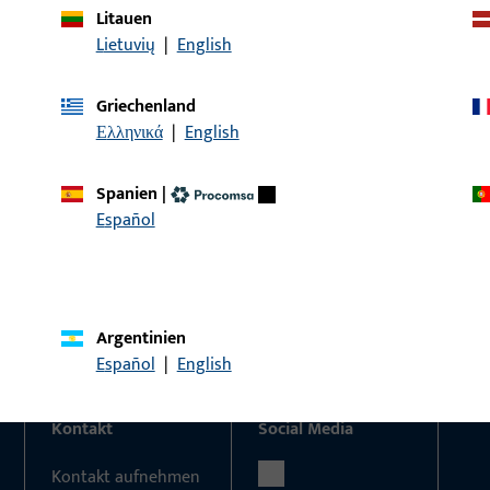
Litauen
Lietuvių
|
English
Griechenland
KONTAKT
Ελληνικά
|
English
Wir helfen Ihnen gern!
Spanien
|
Haben Sie Fragen oder wünschen Sie persönliche Beratun
Español
Wir sind gerne für Sie da – schnell, kompetent und zuverläs
Kontaktieren Sie uns
Rufen Sie uns an
Argentinien
Español
|
English
Kontakt
Social Media
Kontakt aufnehmen