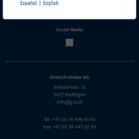
Español
|
English
Social Media
Gretsch-Unitas AG
Indu­s­triestr. 12
3422 Rüdt­ligen
info@g-u.ch
Tel: +41 (0) 34 448 45 45
Fax: +41 (0) 34 445 62 49