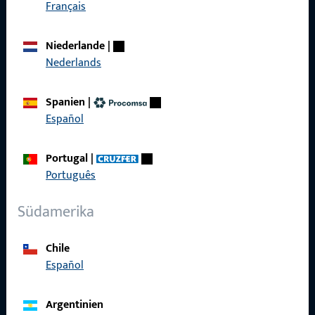
Français
Produkte
Niederlande
|
Über Uns
Nederlands
Karriere
Spanien
|
Referenzen
Español
Produktkatalog
Portugal
|
Português
Südamerika
Kontakt
Kontakt aufnehmen
Chile
Español
ProPoint-Serviceportal
Service
Argentinien