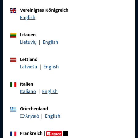
Kontaktieren Sie uns
Vereinigtes Königreich
English
Rufen Sie uns an
Litauen
Lietuvių
|
English
Allgemeines
Lettland
Latviešu
|
English
Impressum
Italien
Datenschutz
Italiano
|
English
AGB
Griechenland
Ελληνικά
|
English
Schnelleinstieg
Frankreich
|