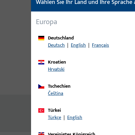
Wählen Sie Ihr Land und Ihre Sprache 
Europa
Deutschland
Deutsch
|
English
|
Français
Kroatien
Hrvatski
Produktbeschreibung
Techn
Tschechien
čeština
Zusatzinformationen
Türkei
Auflaufrolle Rahmen
Türkçe
|
English
Vereinigtes Königreich