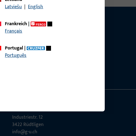
Latviešu
|
English
Frankreich
|
Français
g?
Portugal
|
sig.
Português
Gretsch-Unitas AG
Indu­s­triestr. 12
3422 Rüdt­ligen
info@g-u.ch