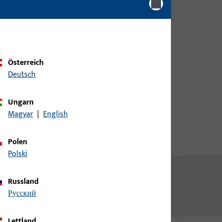
Kundendaten an um eine
Preisinformation zu erhalten
oder Artikel zu bestellen
Österreich
Login
Deutsch
Account erstellen
Ungarn
Magyar
|
English
Polen
Polski
Russland
русский
Lettland