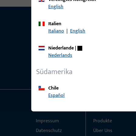
English
Italien
Italiano
|
English
Niederlande
|
Nederlands
Südamerika
Chile
Español
Allgemeines
Schnelleinstieg
Impressum
Produkte
Datenschutz
Über Uns