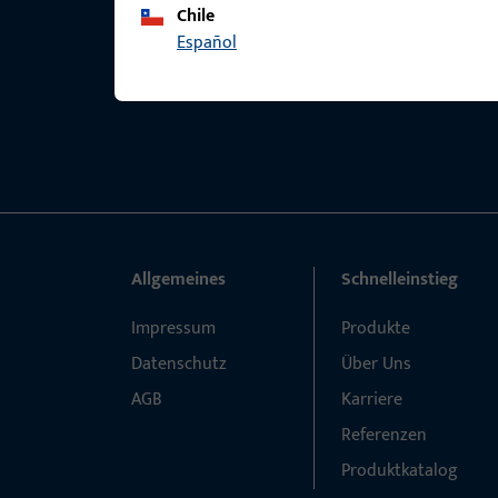
Chile
Español
Allgemeines
Schnelleinstieg
Impressum
Produkte
Datenschutz
Über Uns
AGB
Karriere
Referenzen
Produktkatalog