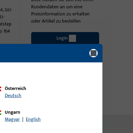
Kundendaten an um eine
4, GU-
Preisinformation zu erhalten
GU-
oder Artikel zu bestellen
atstep
p 164
Login
Account erstellen
Österreich
Deutsch
Ungarn
Magyar
|
English