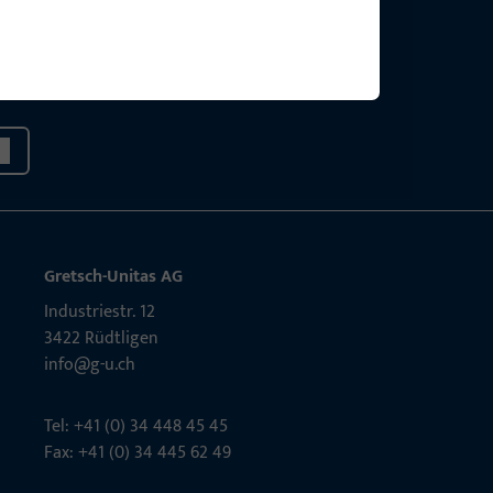
g?
sig.
Gretsch-Unitas AG
Indu­s­triestr. 12
3422 Rüdt­ligen
info@g-u.ch
Tel: +41 (0) 34 448 45 45
Fax: +41 (0) 34 445 62 49