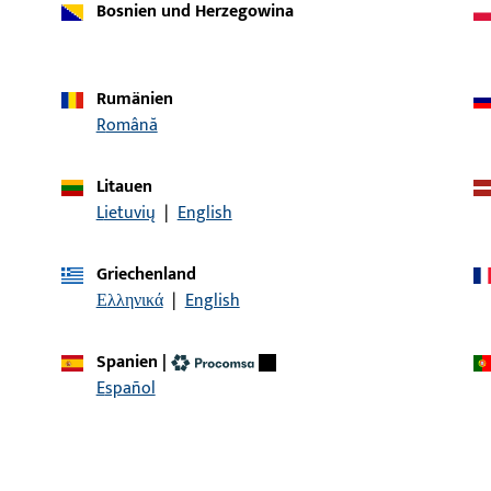
Bosnien und Herzegowina
Rumänien
Română
Litauen
Lietuvių
|
English
Artikelbeschreibung
Griechenland
| Aufsatzschiene P 1634
Aufsatzschiene, Gesamt
Ελληνικά
|
English
Gesamtlänge 2.500 mm
Spanien
|
Español
KONTAKT