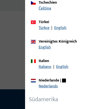
Aufsatzschiene P 1634, EV 1
Tschechien
čeština
Türkei
Varianten
Türkçe
|
English
Zu diesem Produkt gibt es folgende Varianten:
Vereinigtes Königreich
English
Artikel
Italien
9-39309-25-0-5 A | Aufsatzschiene 
Italiano
|
English
Niederlande
|
Nederlands
Südamerika