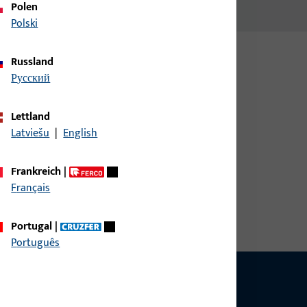
Polen
Polski
Russland
русский
Lettland
Latviešu
|
English
Frankreich
|
breite 50 mm, Gesamthöhe / -tiefe 24 mm,
Français
Portugal
|
Português