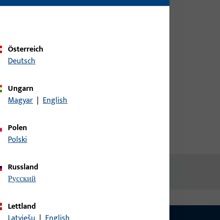
Kundendaten an um eine
Preisinformation zu erhalten
oder Artikel zu bestellen
Österreich
Deutsch
Login
Ungarn
Account erstellen
Magyar
|
English
Polen
Polski
Russland
русский
Lettland
Latviešu
|
English