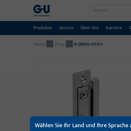
Produkte
Service
Über Uns
Karriere
Home
Produkte
Service
Über Uns
Karriere
Referenzen
Kontakt
Shop
6-28902-07-0-1
Fenstertechnik
Downloadportal
GU-Gruppe weltweit
Jobportal
Türtechnik
Automatische Eingangsysteme
Montagematerial
Wählen Sie Ihr Land und Ihre Sprache 