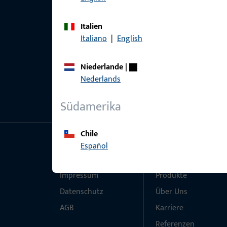
Italien
Italiano
|
English
Niederlande
|
Nederlands
Südamerika
Chile
Español
Allgemeines
Schnelleinstieg
Impressum
Produkte
Datenschutz
Über Uns
AGB
Karriere
Referenzen