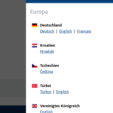
Europa
Deutschland
Deutsch
|
English
|
Français
Kroatien
Hrvatski
Tschechien
Produktbeschreibung
Techn
čeština
Türkei
Keine Inhalte vorhanden
Türkçe
|
English
Vereinigtes Königreich
English