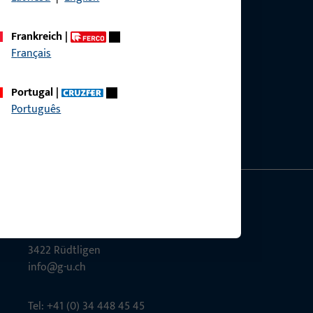
Frankreich
|
Français
g?
sig.
Portugal
|
Português
Gretsch-Unitas AG
Indu­s­triestr. 12
3422 Rüdt­ligen
info@g-u.ch
Tel: +41 (0) 34 448 45 45