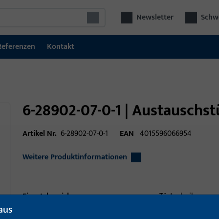
Newsletter
Schwe
Referenzen
Kontakt
6-28902-07-0-1 | Austauschst
Artikel Nr.
6-28902-07-0-1
EAN
4015596066954
Weitere Produktinformationen
Einsatzbereich
Türtechnik
aus
Einsatzbereich (spezifiziert)
Dreh