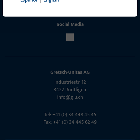
Español
|
English
Social Media
Gretsch-Unitas AG
Indu­s­triestr. 12
3422 Rüdt­ligen
info@g-u.ch
Tel: +41 (0) 34 448 45 45
Fax: +41 (0) 34 445 62 49