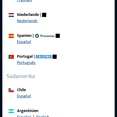
Français
Produkte
Über Uns
Niederlande
|
Nederlands
Karriere
Referenzen
Spanien
|
Español
Produktkatalog
Portugal
|
Português
Kontakt
Südamerika
Kontakt aufnehmen
Chile
Español
ProPoint-Serviceportal
Service
Argentinien