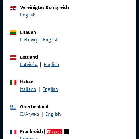
Vereinigtes Königreich
English
Rufen Sie uns an
Litauen
Lietuvių
|
English
Allgemeines
Lettland
Latviešu
|
English
Impressum
Datenschutz
Italien
Italiano
|
English
AGB
Griechenland
Ελληνικά
|
English
Schnelleinstieg
Frankreich
|