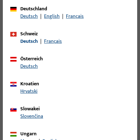
Oberflächenbeschreibung
EV1 Naturfarben
eloxiert
Deutschland
Deutsch
|
English
|
Français
Bruttogewicht
26 G
Verpackungseinheit
1 ST
Schweiz
Deutsch
|
Français
Mindestbestelleinheit
1 ST
Österreich
Anmeldung
Deutsch
Bitte melden Sie sich mit Ihren Kundendaten an um eine
Kroatien
Preisinformation zu erhalten oder Artikel zu bestellen
Hrvatski
Login
Slowakei
Slovenčina
Account erstellen
Ungarn