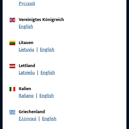
русский
zuverlässig.
Vereinigtes Königreich
Kontaktieren Sie uns
English
Rufen Sie uns an
Litauen
Lietuvių
|
English
Lettland
Latviešu
|
English
Allgemeines
Impressum
Italien
Italiano
|
English
Datenschutz
AGB
Griechenland
Ελληνικά
|
English