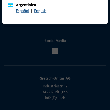
ProPoint-Serviceportal
Argentinien
Español
|
English
Service
Social Media
Gretsch-Unitas AG
Indu­s­triestr. 12
3422 Rüdt­ligen
info@g-u.ch