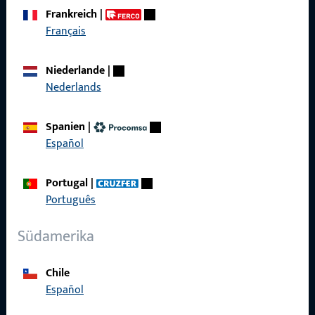
Frankreich
|
Français
Schnelleinstieg
Niederlande
|
Produkte
Nederlands
Über Uns
Spanien
|
Karriere
Español
Referenzen
Portugal
|
Produktkatalog
Português
Südamerika
Kontakt
Chile
Español
Kontakt aufnehmen