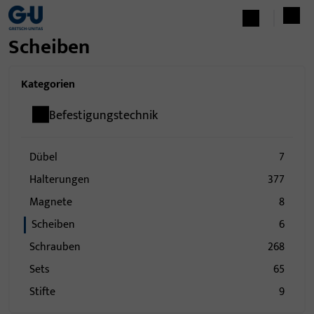
Scheiben
Kategorien
Befestigungstechnik
Dübel
7
Halterungen
377
Magnete
8
Scheiben
6
Schrauben
268
Sets
65
Stifte
9