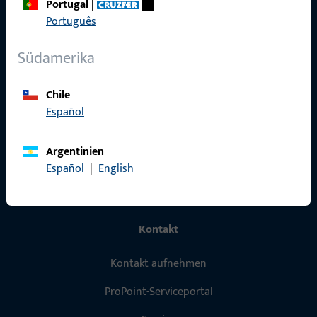
Schnelleinstieg
Portugal
|
Português
Produkte
Südamerika
Über Uns
Karriere
Chile
Español
Referenzen
Produktkatalog
Argentinien
Español
|
English
Kontakt
Kontakt aufnehmen
ProPoint-Serviceportal