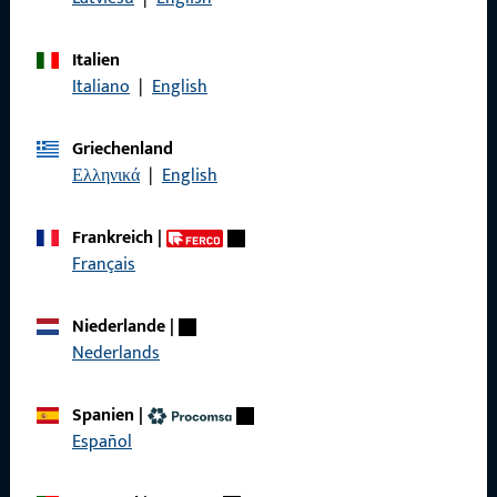
Kontaktieren Sie uns
Italien
Italiano
|
English
Rufen Sie uns an
Griechenland
Ελληνικά
|
English
Allgemeines
Frankreich
|
Français
Impressum
Niederlande
|
Datenschutz
Nederlands
AGB
Spanien
|
Español