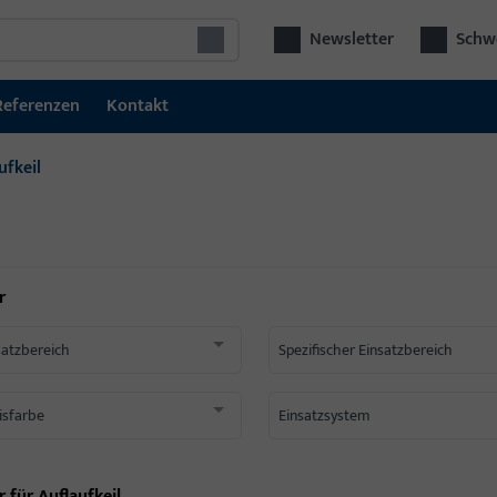
Newsletter
Schwe
Referenzen
Kontakt
ufkeil
r
satzbereich
Spezifischer Einsatzbereich
isfarbe
Einsatzsystem
r für
Auflaufkeil