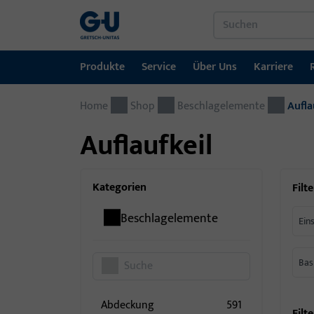
Produkte
Service
Über Uns
Karriere
Home
Produkte
Service
Über Uns
Karriere
Referenzen
Kontakt
Shop
Beschlagelemente
Aufla
Auflaufkeil
Fenstertechnik
Downloadportal
GU-Gruppe weltweit
Jobportal
Türtechnik
Kategorien
Filte
Automatische Eingangsysteme
Beschlagelemente
Ein
Montagematerial
Bas
Abdeckung
591
Filte