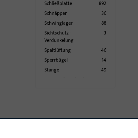
Schließplatte
892
Schnäpper
36
Schwinglager
88
Sichtschutz -
3
Verdunkelung
Spaltlüftung
46
Sperrbügel
14
Stange
49
Steuerteil mechanisch
11
Stulp
73
Stützbock
1
Topfecklager
19
Türband
84
Türbremse
1