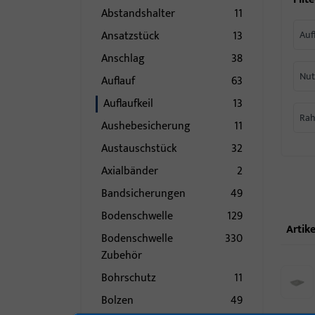
Abstandshalter
11
Ansatzstück
13
Auf
Anschlag
38
Nut
Auflauf
63
Auflaufkeil
13
Rah
Aushebesicherung
11
Austauschstück
32
Axialbänder
2
Bandsicherungen
49
Bodenschwelle
129
Artike
Bodenschwelle
330
Zubehör
Bohrschutz
11
Bolzen
49