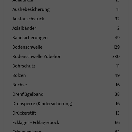
Auflaufkeil
13
Aushebesicherung
11
Austauschstück
32
Axialbänder
2
Bandsicherungen
49
Bodenschwelle
129
Bodenschwelle Zubehör
330
Bohrschutz
11
Bolzen
49
Buchse
16
Drehflügelband
38
Drehsperre (Kindersicherung)
16
Drückerstift
13
Ecklager - Ecklagerbock
66