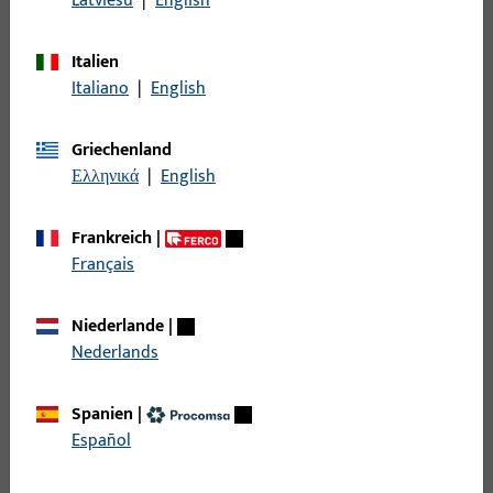
Latviešu
|
English
Filter
Italien
Einsatzbereich
Italiano
|
English
Spezifischer Einsatzbereich
Griechenland
Ελληνικά
|
English
Produkttyp
Frankreich
|
Basisfarbe
Français
Niederlande
|
Einsatzsystem
Nederlands
Filter für
Auflauf
Spanien
|
Español
Nutlage