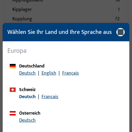
Kippflügelband
16
Kipplager
1
Kupplung
72
Kupplung für Türbremse
1
Wählen Sie Ihr Land und Ihre Sprache aus
Lager - Bänder
133
Laufwagen
123
Europa
Lüfter
4
Deutschland
Mittelband
23
Deutsch
|
English
|
Français
Mittelstück
85
Nüsse
1
Schweiz
Öffnungsbegrenzung
24
Deutsch
|
Français
Pilzkopfkippschließplatte
15
Österreich
Profile
177
Deutsch
Rastplatte
50