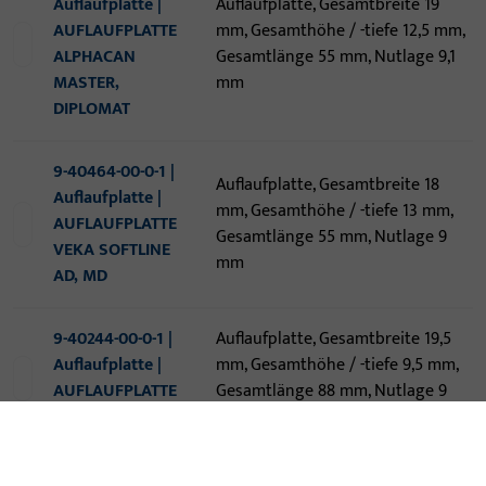
Auflaufplatte |
Auflaufplatte, Gesamtbreite 19
AUFLAUFPLATTE
mm, Gesamthöhe / -tiefe 12,5 mm,
ALPHACAN
Gesamtlänge 55 mm, Nutlage 9,1
MASTER,
mm
DIPLOMAT
9-40464-00-0-1 |
Auflaufplatte, Gesamtbreite 18
Auflaufplatte |
mm, Gesamthöhe / -tiefe 13 mm,
AUFLAUFPLATTE
Gesamtlänge 55 mm, Nutlage 9
VEKA SOFTLINE
mm
AD, MD
9-40244-00-0-1 |
Auflaufplatte, Gesamtbreite 19,5
Auflaufplatte |
mm, Gesamthöhe / -tiefe 9,5 mm,
AUFLAUFPLATTE
Gesamtlänge 88 mm, Nutlage 9
FLÜGELF. 4MM FL
mm
6-40118-20-0-1 |
Auflaufrolle, Gesamtbreite 19,5