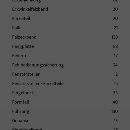
Eckumlenkung
62
Eckwinkelfalzband
20
Einzelteil
20
Falle
21
Falzeckband
139
Fangplatte
88
Federn
17
Fehlbedienungssicherung
24
Fenstersteller
12
Fenstersteller - Einzelteile
15
Flügelbock
33
Formteil
40
Führung
130
Gehäuse
13