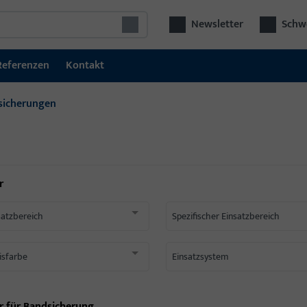
Newsletter
Schwe
Referenzen
Kontakt
sicherungen
r
satzbereich
Spezifischer Einsatzbereich
isfarbe
Einsatzsystem
r für
Bandsicherung