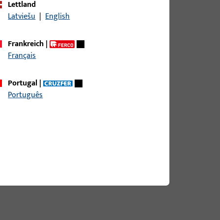
Lettland
Latviešu
|
English
reite 17 mm, Gesamthöhe / -tiefe 11,9 mm,
Frankreich
|
Français
Portugal
|
Português