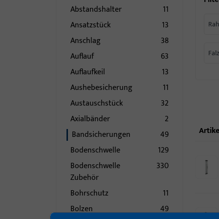
Abstandshalter
11
Ansatzstück
13
Rah
Anschlag
38
Falz
Auflauf
63
Auflaufkeil
13
Aushebesicherung
11
Austauschstück
32
Axialbänder
2
Artike
Bandsicherungen
49
Bodenschwelle
129
Bodenschwelle
330
Zubehör
Bohrschutz
11
Bolzen
49