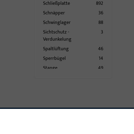
Schließplatte
892
Schnäpper
36
Schwinglager
88
Sichtschutz -
3
Verdunkelung
Spaltlüftung
46
Sperrbügel
14
Stange
49
Steuerteil mechanisch
11
Stulp
73
Stützbock
1
Topfecklager
19
Türband
84
Türbremse
1