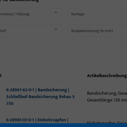
mennut / Fälzung
Nutlage
luft
Stulpabmessung (in mm)
l
Artikelbeschreibung
6-28961-62-0-1 | Bandsicherung |
Bandsicherung, Gesa
Schließkeil Bandsicherung Rehau S
Gesamtlänge 136 mm,
730
6-28985-07-0-1 | Einbohrzapfen |
Einbohrzapfen, Gesa
EINBOHRZAPFEN M.PLATTE STULP 20