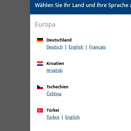
Buchse
16
Wählen Sie Ihr Land und Ihre Sprache 
Drehflügelband
38
Drehsperre
16
Europa
(Kindersicherung)
Drückerstift
13
Deutschland
Deutsch
|
English
|
Français
Ecklager - Ecklagerbock
66
Eckumlenkung
62
Kroatien
Eckwinkelfalzband
20
Hrvatski
Einzelteil
20
Falle
21
Tschechien
čeština
Falzeckband
139
Fangplatte
88
Türkei
Federn
17
Türkçe
|
English
Fehlbedienungssicherung
24