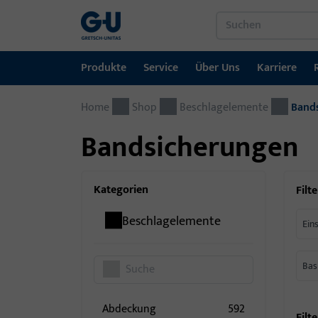
Produkte
Service
Über Uns
Karriere
Home
Produkte
Service
Über Uns
Karriere
Referenzen
Kontakt
Shop
Beschlagelemente
Band
Bandsicherungen
Fenstertechnik
Downloadportal
GU-Gruppe weltweit
Jobportal
Türtechnik
Kategorien
Filte
Automatische Eingangsysteme
Beschlagelemente
Ein
Montagematerial
Bas
Abdeckung
592
Filte