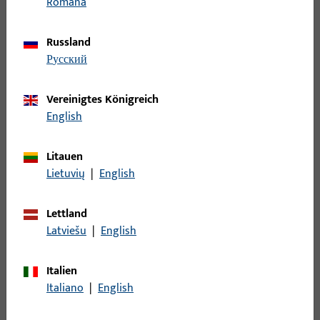
Stulp
73
Română
Stützbock
1
Russland
Topfecklager
19
русский
Türband
84
Türbremse
1
Vereinigtes Königreich
Türschließer
104
English
Türschließer - Zubehör
108
Litauen
Verlängerung
13
Lietuvių
|
English
Versteifungen
1
Wechsel
1
Lettland
Wendelager
10
Latviešu
|
English
Wetterschenkel
21
Italien
Zubehör mechanisch
242
Italiano
|
English