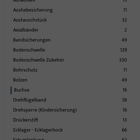
Auflaufkeil
13
Aushebesicherung
11
Austauschstück
32
Axialbänder
2
Bandsicherungen
49
Bodenschwelle
129
Bodenschwelle Zubehör
330
Bohrschutz
11
Bolzen
49
Buchse
16
Drehflügelband
38
Drehsperre (Kindersicherung)
16
Drückerstift
13
Ecklager - Ecklagerbock
66