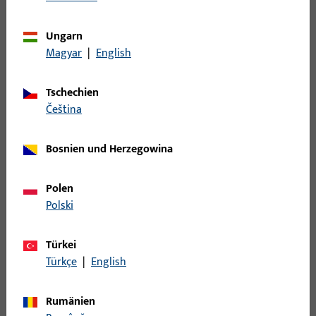
Rauch- und Wärmeabzug und Lüftungssysteme
598
Riegelbock
7
Ungarn
Scherenlager
34
Magyar
|
English
Schiene
95
Schließblech
373
Tschechien
čeština
Schließleiste
190
Schließplatte
892
Bosnien und Herzegowina
Schnäpper
36
Schwinglager
88
Polen
Sichtschutz - Verdunkelung
3
Polski
Spaltlüftung
46
Türkei
Sperrbügel
14
Türkçe
|
English
Stange
49
Steuerteil mechanisch
11
Rumänien