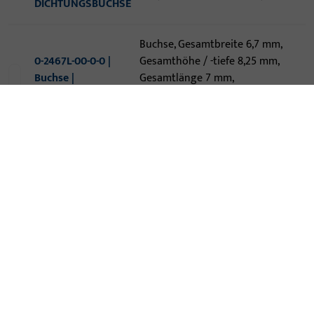
DICHTUNGSBUCHSE
Buchse, Gesamtbreite 6,7 mm,
0-2467L-00-0-0 |
Gesamthöhe / -tiefe 8,25 mm,
Buchse |
Gesamtlänge 7 mm,
Lagerbüchse
Außendurchmesser 6,7 mm,
Innendurchmesser 5,1 mm
6-33696-00-0-1 |
Buchse, Gesamtlänge 28 mm,
Buchse | Buchse
Außendurchmesser 38 mm,
10° für Secury
Innendurchmesser 21,8 mm
Falzhebelverschl.
Buchse, Gesamtlänge 22 mm,
9-34442-00-0-0 |
Außendurchmesser 18 mm,
Buchse | BUCHSE
Innendurchmesser 12 mm