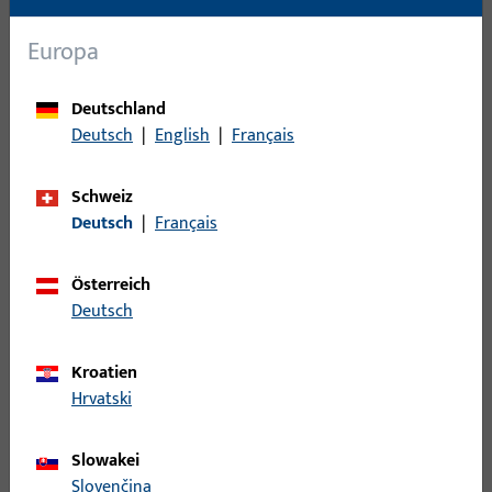
Kippflügelband
16
Kipplager
1
Europa
Kupplung
72
Kupplung für Türbremse
1
Deutschland
Deutsch
|
English
|
Français
Lager - Bänder
133
Laufwagen
123
Schweiz
Lüfter
4
Deutsch
|
Français
Mittelband
23
Mittelstück
85
Österreich
Deutsch
Nüsse
1
Öffnungsbegrenzung
24
Kroatien
Pilzkopfkippschließplatte
15
Hrvatski
Profile
177
Rastplatte
50
Slowakei
Slovenčina