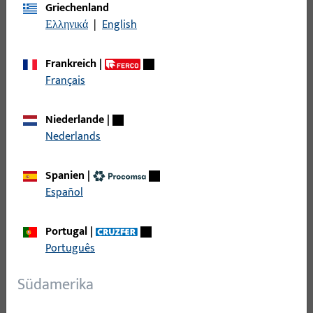
Filter
Griechenland
Ελληνικά
|
English
Einsatzbereich
Frankreich
|
Français
Spezifischer Einsatzbereich
Niederlande
|
Produkttyp
Nederlands
Basisfarbe
Spanien
|
Español
Einsatzsystem
Portugal
|
Português
Filter für
Buchse
Südamerika
Außendurchmesser