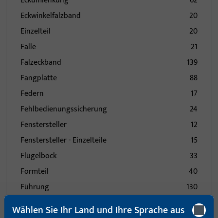
Eckumlenkung
62
Eckwinkelfalzband
20
Einzelteil
20
Falle
21
Falzeckband
139
Fangplatte
88
Federn
17
Fehlbedienungssicherung
24
Fenstersteller
12
Fenstersteller - Einzelteile
15
Flügelbock
33
Formteil
40
Führung
130
Gehäuse
13
Wählen Sie Ihr Land und Ihre Sprache aus