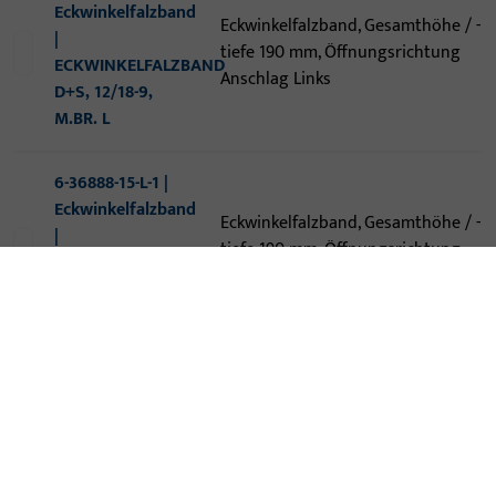
Eckwinkelfalzband
Eckwinkelfalzband, Gesamthöhe / -
|
tiefe 190 mm, Öffnungsrichtung
ECKWINKELFALZBAND
Anschlag Links
D+S, 12/18-9,
M.BR. L
6-36888-15-L-1 |
Eckwinkelfalzband
Eckwinkelfalzband, Gesamthöhe / -
|
tiefe 190 mm, Öffnungsrichtung
ECKWINKELFALZBAND
Anschlag Links
M6 4/15-8 M.BR
M.NUT L
6-36888-15-R-1 |
Eckwinkelfalzband
Eckwinkelfalzband, Gesamthöhe / -
|
tiefe 190 mm, Öffnungsrichtung
ECKWINKELFALZBAND
Anschlag Rechts
M6 4/15-8 M.BR