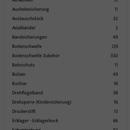
Auflaufkeil
13
Aushebesicherung
11
Austauschstück
32
Axialbänder
2
Bandsicherungen
49
Bodenschwelle
129
Bodenschwelle Zubehör
330
Bohrschutz
11
Bolzen
49
Buchse
16
Drehflügelband
38
Drehsperre (Kindersicherung)
16
Drückerstift
13
Ecklager - Ecklagerbock
66