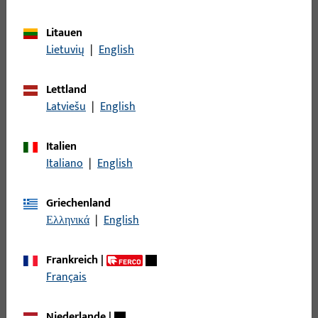
Filter
Litauen
Einsatzbereich
Lietuvių
|
English
Spezifischer Einsatzbereich
Lettland
Latviešu
|
English
Produkttyp
Italien
Italiano
|
English
Basisfarbe
Griechenland
Einsatzsystem
Ελληνικά
|
English
Frankreich
|
Filter für
Eckwinkelfalzband
Français
Mechanisch kuppelbar
Niederlande
|