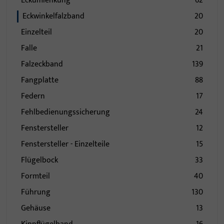
Eckumlenkung
62
Eckwinkelfalzband
20
Einzelteil
20
Falle
21
Falzeckband
139
Fangplatte
88
Federn
17
Fehlbedienungssicherung
24
Fenstersteller
12
Fenstersteller - Einzelteile
15
Flügelbock
33
Formteil
40
Führung
130
Gehäuse
13