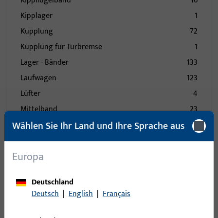
Kippflügelband
16
Kipplager
1
Kupplung
72
Kupplung für Türbremse
1
Lager - Bänder
133
Laufwagen
123
Lüfter
4
Mittelband
23
Wählen Sie Ihr Land und Ihre Sprache aus
Mittelstück
85
Nüsse
1
Europa
Öffnungsbegrenzung
24
Pilzkopfkippschließplatte
15
Deutschland
Profile
177
Deutsch
|
English
|
Français
Rastplatte
50