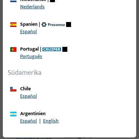
Nederlands
Falzluft
Spanien
|
Nutlage
Español
Überschlagbreite
Portugal
|
Português
Südamerika
20
Artikel gefunden
Chile
Artikel
Artikelbeschreibung
Español
6-36888-20-L-1 |
Argentinien
Eckwinkelfalzband
Español
|
English
Eckwinkelfalzband, Gesamthöhe / -
|
tiefe 190 mm, Öffnungsrichtung
ECKWINKELFALZB.
Anschlag Links