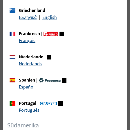
Rauch- und Wärmeabzug und Lüftungssysteme
598
Riegelbock
7
Griechenland
Ελληνικά
|
English
Scherenlager
34
Schiene
95
Frankreich
|
Schließblech
373
Français
Schließleiste
190
Schließplatte
892
Niederlande
|
Nederlands
Schnäpper
36
Schwinglager
88
Spanien
|
Sichtschutz - Verdunkelung
3
Español
Spaltlüftung
46
Sperrbügel
14
Portugal
|
Português
Stange
49
Steuerteil mechanisch
11
Südamerika