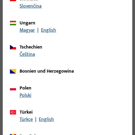
Eckumlenkung
62
Slovenčina
Eckwinkelfalzband
20
Einzelteil
20
Ungarn
Falle
21
Magyar
|
English
Falzeckband
139
Tschechien
Fangplatte
88
čeština
Federn
17
Fehlbedienungssicherung
24
Bosnien und Herzegowina
Fenstersteller
12
Fenstersteller - Einzelteile
15
Polen
Polski
Flügelbock
33
Formteil
40
Türkei
Führung
130
Türkçe
|
English
Gehäuse
13