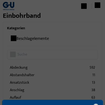
Einbohrband
Kategorien
Beschlagelemente
Abdeckung
592
Abstandshalter
11
Ansatzstück
13
Anschlag
38
Auflauf
63