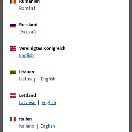
Kippflügelband
16
Rumänien
Română
Kipplager
1
Kupplung
72
Russland
Kupplung für Türbremse
1
русский
Lager - Bänder
133
Laufwagen
123
Vereinigtes Königreich
English
Lüfter
4
Mittelband
23
Litauen
Mittelstück
85
Lietuvių
|
English
Nüsse
1
Öffnungsbegrenzung
24
Lettland
Latviešu
|
English
Pilzkopfkippschließplatte
15
Profile
177
Italien
Rastplatte
50
Italiano
|
English