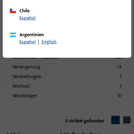
Stulp
73
Stützbock
1
Chile
Español
Topfecklager
19
Türband
84
Argentinien
Türbremse
1
Español
|
English
Türschließer
104
Türschließer - Zubehör
108
Verlängerung
13
Versteifungen
1
Wechsel
1
Wendelager
10
Wetterschenkel
21
Zubehör mechanisch
242
0
Artikel gefunden