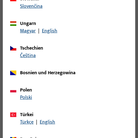
Eckumlenkung
62
Slovenčina
Eckwinkelfalzband
20
Einzelteil
20
Ungarn
Falle
21
Magyar
|
English
Falzeckband
139
Tschechien
Fangplatte
88
čeština
Federn
17
Fehlbedienungssicherung
24
Bosnien und Herzegowina
Fenstersteller
12
Fenstersteller - Einzelteile
15
Polen
Polski
Flügelbock
33
Formteil
40
Türkei
Führung
130
Türkçe
|
English
Gehäuse
13