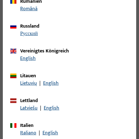
Kippflügelband
16
Rumänien
Română
Kipplager
1
Kupplung
72
Russland
Kupplung für Türbremse
1
русский
Lager - Bänder
133
Laufwagen
123
Vereinigtes Königreich
English
Lüfter
4
Mittelband
23
Litauen
Mittelstück
85
Lietuvių
|
English
Nüsse
1
Öffnungsbegrenzung
24
Lettland
Latviešu
|
English
Pilzkopfkippschließplatte
15
Profile
177
Italien
Rastplatte
50
Italiano
|
English