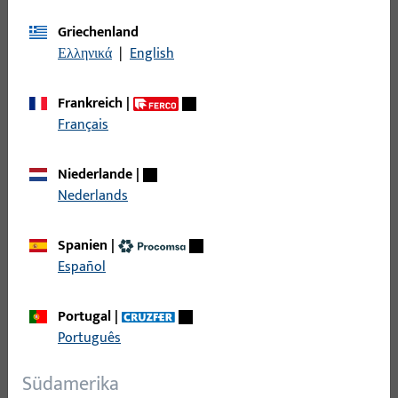
Rauch- und Wärmeabzug und Lüftungssysteme
598
Riegelbock
7
Griechenland
Ελληνικά
|
English
Scherenlager
34
Schiene
95
Frankreich
|
Schließblech
373
Français
Schließleiste
190
Schließplatte
892
Niederlande
|
Nederlands
Schnäpper
36
Schwinglager
88
Spanien
|
Sichtschutz - Verdunkelung
3
Español
Spaltlüftung
46
Sperrbügel
14
Portugal
|
Português
Stange
49
Steuerteil mechanisch
11
Südamerika