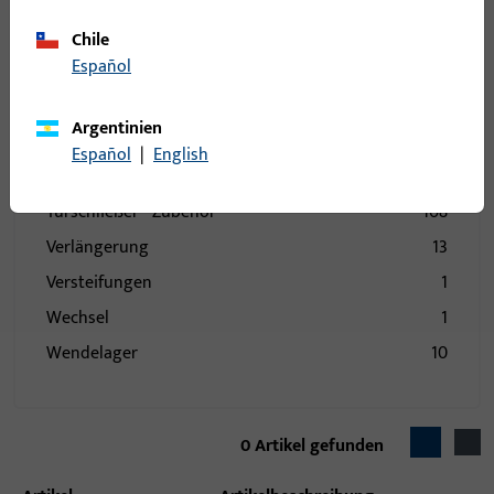
Stulp
73
Stützbock
1
Chile
Español
Topfecklager
19
Türband
84
Argentinien
Türbremse
1
Español
|
English
Türschließer
104
Türschließer - Zubehör
108
Verlängerung
13
Versteifungen
1
Wechsel
1
Wendelager
10
Wetterschenkel
21
Zubehör mechanisch
242
0
Artikel gefunden