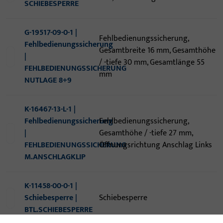
SCHIEBESPERRE
G-19517-09-0-1 |
Fehlbedienungssicherung,
Fehlbedienungssicherung
Gesamtbreite 16 mm, Gesamthöhe
|
/ -tiefe 30 mm, Gesamtlänge 55
FEHLBEDIENUNGSSICHERUNG
mm
NUTLAGE 8+9
K-16467-13-L-1 |
Fehlbedienungssicherung
Fehlbedienungssicherung,
|
Gesamthöhe / -tiefe 27 mm,
FEHLBEDIENUNGSSICHERUNG
Öffnungsrichtung Anschlag Links
M.ANSCHLAGKLIP
K-11458-00-0-1 |
Schiebesperre |
Schiebesperre
BTL.SCHIEBESPERRE