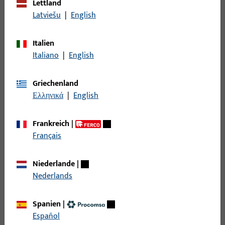
Lettland
Filter
Latviešu
|
English
Einsatzbereich
Italien
Italiano
|
English
Spezifischer Einsatzbereich
Griechenland
Produkttyp
Ελληνικά
|
English
Basisfarbe
Frankreich
|
Français
Einsatzsystem
Niederlande
|
Nederlands
Filter für
Fehlbedienungssicherung
Spanien
|
Falzluft
Español