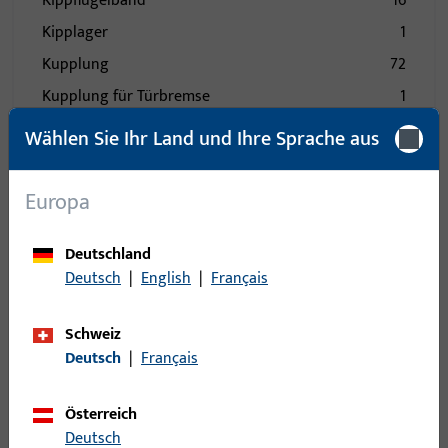
Kippflügelband
16
Kipplager
1
Kupplung
72
Kupplung für Türbremse
1
Lager - Bänder
133
Wählen Sie Ihr Land und Ihre Sprache aus
Laufwagen
123
Lüfter
4
Europa
Mittelband
23
Deutschland
Mittelstück
85
Deutsch
|
English
|
Français
Nüsse
1
Öffnungsbegrenzung
24
Schweiz
Pilzkopfkippschließplatte
15
Deutsch
|
Français
Profile
177
Österreich
Rastplatte
50
Deutsch