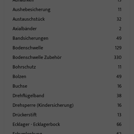
Auflaufkeil
13
Aushebesicherung
11
Austauschstück
32
Axialbänder
2
Bandsicherungen
49
Bodenschwelle
129
Bodenschwelle Zubehör
330
Bohrschutz
11
Bolzen
49
Buchse
16
Drehflügelband
38
Drehsperre (Kindersicherung)
16
Drückerstift
13
Ecklager - Ecklagerbock
66