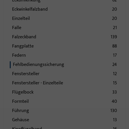
Eckumlenkung
62
Eckwinkelfalzband
20
Einzelteil
20
Falle
21
Falzeckband
139
Fangplatte
88
Federn
17
Fehlbedienungssicherung
24
Fenstersteller
12
Fenstersteller - Einzelteile
15
Flügelbock
33
Formteil
40
Führung
130
Gehäuse
13