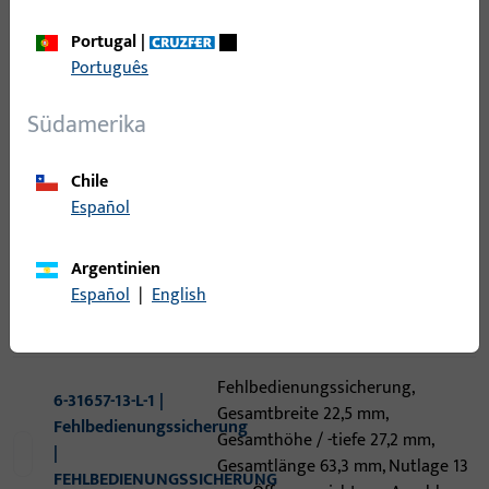
Modell-Name
Portugal
|
Português
Öffnungsrichtung Anschlag
Südamerika
Nutlage
Chile
Español
Argentinien
24
Artikel gefunden
Español
|
English
Artikel
Artikelbeschreibung
Fehlbedienungssicherung,
6-31657-13-L-1 |
Gesamtbreite 22,5 mm,
Fehlbedienungssicherung
Gesamthöhe / -tiefe 27,2 mm,
|
Gesamtlänge 63,3 mm, Nutlage 13
FEHLBEDIENUNGSSICHERUNG