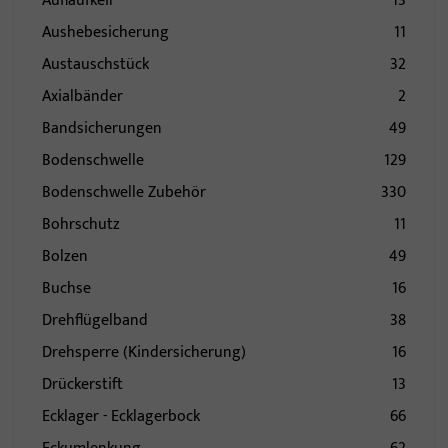
Auflaufkeil
13
Aushebesicherung
11
Austauschstück
32
Axialbänder
2
Bandsicherungen
49
Bodenschwelle
129
Bodenschwelle Zubehör
330
Bohrschutz
11
Bolzen
49
Buchse
16
Drehflügelband
38
Drehsperre (Kindersicherung)
16
Drückerstift
13
Ecklager - Ecklagerbock
66