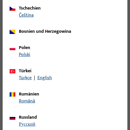
Rauch- und Wärmeabzug und Lüftungssysteme
598
Tschechien
Riegelbock
7
čeština
Scherenlager
34
Schiene
95
Bosnien und Herzegowina
Schließblech
373
Schließleiste
190
Polen
Polski
Schließplatte
892
Schnäpper
36
Türkei
Schwinglager
88
Türkçe
|
English
Sichtschutz - Verdunkelung
3
Spaltlüftung
46
Rumänien
Română
Sperrbügel
14
Stange
49
Russland
Steuerteil mechanisch
11
русский