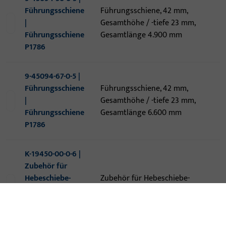
Führungsschiene
Führungsschiene, 42 mm,
|
Gesamthöhe / -tiefe 23 mm,
Führungsschiene
Gesamtlänge 4.900 mm
P1786
9-45094-67-0-5 |
Führungsschiene
Führungsschiene, 42 mm,
|
Gesamthöhe / -tiefe 23 mm,
Führungsschiene
Gesamtlänge 6.600 mm
P1786
K-19450-00-0-6 |
Zubehör für
Hebeschiebe-
Zubehör für Hebeschiebe-
Beschlag | HS
Beschlag
SC/SU Zubehör
GS P1786