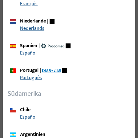
Filter
Français
Einsatzbereich
Niederlande
|
Nederlands
Spezifischer Einsatzbereich
Spanien
|
Español
Produkttyp
Portugal
|
Basisfarbe
Português
Einsatzsystem
Südamerika
Chile
Español
130
Artikel gefunden
Argentinien