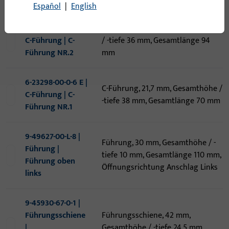
Artikel
Artikelbeschreibung
Español
|
English
6-23297-00-0-1 I |
C-Führung, 43,8 mm, Gesamthöhe
C-Führung | C-
/ -tiefe 36 mm, Gesamtlänge 94
Führung NR.2
mm
6-23298-00-0-6 E |
C-Führung, 21,7 mm, Gesamthöhe /
C-Führung | C-
-tiefe 38 mm, Gesamtlänge 70 mm
Führung NR.1
9-49627-00-L-8 |
Führung, 30 mm, Gesamthöhe / -
Führung |
tiefe 10 mm, Gesamtlänge 110 mm,
Führung oben
Öffnungsrichtung Anschlag Links
links
9-45930-67-0-1 |
Führungsschiene
Führungsschiene, 42 mm,
|
Gesamthöhe / -tiefe 24,5 mm,