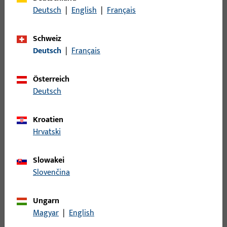
Kippflügelband
16
Deutsch
|
English
|
Français
Kipplager
1
Kupplung
72
Schweiz
Kupplung für Türbremse
1
Deutsch
|
Français
Lager - Bänder
133
Österreich
Laufwagen
123
Deutsch
Lüfter
4
Mittelband
23
Kroatien
Mittelstück
85
Hrvatski
Nüsse
1
Slowakei
Öffnungsbegrenzung
24
Slovenčina
Pilzkopfkippschließplatte
15
Profile
177
Ungarn
Rastplatte
50
Magyar
|
English