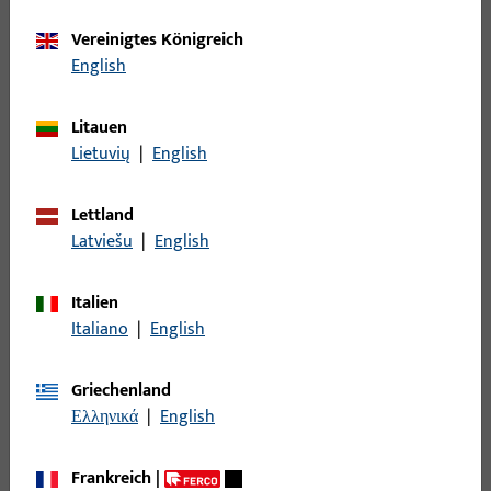
Stulp
73
Stützbock
1
Vereinigtes Königreich
English
Topfecklager
19
Türband
84
Litauen
Türbremse
1
Lietuvių
|
English
Türschließer
104
Türschließer - Zubehör
108
Lettland
Latviešu
|
English
Verlängerung
13
Versteifungen
1
Italien
Wechsel
1
Italiano
|
English
Wendelager
10
Wetterschenkel
21
Griechenland
Ελληνικά
|
English
Zubehör mechanisch
242
Frankreich
|