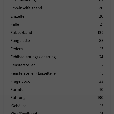
Eckumlenkung
62
Eckwinkelfalzband
20
Einzelteil
20
Falle
21
Falzeckband
139
Fangplatte
88
Federn
17
Fehlbedienungssicherung
24
Fenstersteller
12
Fenstersteller - Einzelteile
15
Flügelbock
33
Formteil
40
Führung
130
Gehäuse
13