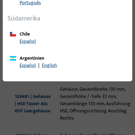
Português
Befestigungsart
Südamerika
Material
Chile
Español
Argentinien
13
Artikel gefunden
Español
|
English
Artikel
Artikelbeschreibung
Gehäuse, Gesamtbreite 130 mm,
528481 | Gehäuse
Gesamthöhe / -tiefe 32 mm,
| HSE-Taster Alu
Gesamtlänge 130 mm, Ausführung
ROT Leergehäuse
HSE, Öffnungsrichtung Anschlag
Rechts