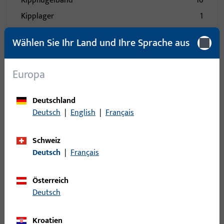
Kippflügelband
16
Kipplager
1
Kupplung
72
Wählen Sie Ihr Land und Ihre Sprache aus
Kupplung für Türbremse
1
Lager - Bänder
133
Europa
Laufwagen
123
Lüfter
4
Deutschland
Mittelband
23
Deutsch
|
English
|
Français
Mittelstück
85
Schweiz
Nüsse
1
Deutsch
|
Français
Öffnungsbegrenzung
24
Pilzkopfkippschließplatte
15
Österreich
Profile
177
Deutsch
Rastplatte
50
Kroatien