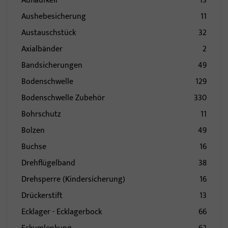
Auflaufkeil
13
Aushebesicherung
11
Austauschstück
32
Axialbänder
2
Bandsicherungen
49
Bodenschwelle
129
Bodenschwelle Zubehör
330
Bohrschutz
11
Bolzen
49
Buchse
16
Drehflügelband
38
Drehsperre (Kindersicherung)
16
Drückerstift
13
Ecklager - Ecklagerbock
66