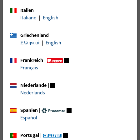
Filter
Italien
Italiano
|
English
Einsatzbereich
Griechenland
Spezifischer Einsatzbereich
Ελληνικά
|
English
Produkttyp
Frankreich
|
Français
Basisfarbe
Niederlande
|
Nederlands
Filter für
Gehäuse
Spanien
|
Anwendung
Español
Ausführung
Portugal
|