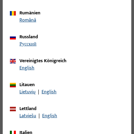
Rauch- und Wärmeabzug und Lüftungssysteme
598
Riegelbock
7
Rumänien
Scherenlager
34
Română
Schiene
95
Russland
Schließblech
373
русский
Schließleiste
190
Schließplatte
892
Vereinigtes Königreich
Schnäpper
36
English
Schwinglager
88
Litauen
Sichtschutz - Verdunkelung
3
Lietuvių
|
English
Spaltlüftung
46
Sperrbügel
14
Lettland
Stange
49
Latviešu
|
English
Steuerteil mechanisch
11
Italien