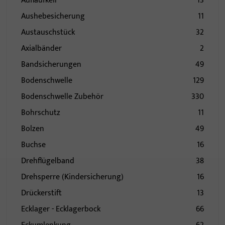
Auflaufkeil
13
Aushebesicherung
11
Austauschstück
32
Axialbänder
2
Bandsicherungen
49
Bodenschwelle
129
Bodenschwelle Zubehör
330
Bohrschutz
11
Bolzen
49
Buchse
16
Drehflügelband
38
Drehsperre (Kindersicherung)
16
Drückerstift
13
Ecklager - Ecklagerbock
66