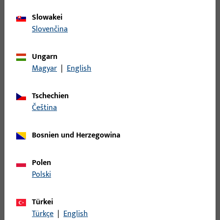
Kippflügelband
16
Kipplager
1
Slowakei
Slovenčina
Kupplung
72
Kupplung für Türbremse
1
Ungarn
Lager - Bänder
133
Magyar
|
English
Laufwagen
123
Lüfter
4
Tschechien
čeština
Mittelband
23
Mittelstück
85
Bosnien und Herzegowina
Nüsse
1
Öffnungsbegrenzung
24
Polen
Pilzkopfkippschließplatte
15
Polski
Profile
177
Türkei
Rastplatte
50
Türkçe
|
English