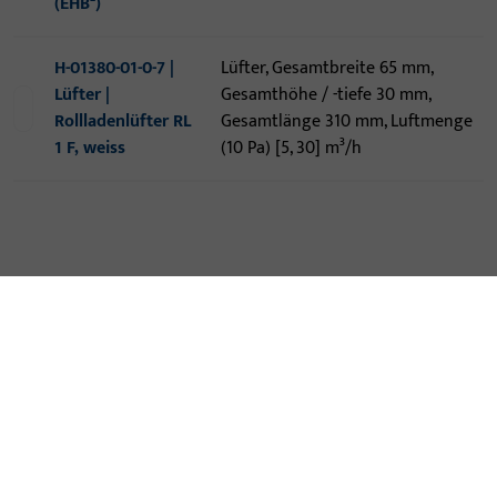
(EHB²)
H-01380-01-0-7 |
Lüfter, Gesamtbreite 65 mm,
Lüfter |
Gesamthöhe / -tiefe 30 mm,
Rollladenlüfter RL
Gesamtlänge 310 mm, Luftmenge
1 F, weiss
(10 Pa) [5, 30] m³/h
KONTAKT
Wir helfen Ihnen gern!