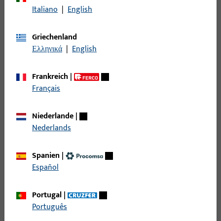
Stulp
73
Italiano
|
English
Stützbock
1
Topfecklager
19
Griechenland
Türband
84
Ελληνικά
|
English
Türbremse
1
Frankreich
|
Türschließer
104
Français
Türschließer - Zubehör
108
Verlängerung
13
Niederlande
|
Versteifungen
1
Nederlands
Wechsel
1
Spanien
|
Wendelager
10
Español
Wetterschenkel
21
Zubehör mechanisch
242
Portugal
|
Português