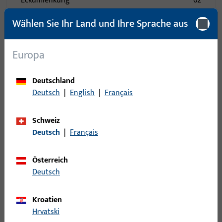
Eckumlenkung
62
Eckwinkelfalzband
20
Wählen Sie Ihr Land und Ihre Sprache aus
Einzelteil
20
Falle
21
Europa
Falzeckband
139
Fangplatte
88
Deutschland
Deutsch
|
English
|
Français
Federn
17
Fehlbedienungssicherung
24
Schweiz
Fenstersteller
12
Deutsch
|
Français
Fenstersteller - Einzelteile
15
Flügelbock
33
Österreich
Deutsch
Formteil
40
Führung
130
Kroatien
Gehäuse
13
Hrvatski