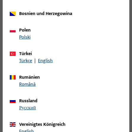
Bosnien und Herzegowina
Filter
Polen
Einsatzbereich
Polski
Spezifischer Einsatzbereich
Türkei
Türkçe
|
English
Produkttyp
Rumänien
Română
Basisfarbe
Russland
Einsatzsystem
русский
Vereinigtes Königreich
Kategorie für Detailfilter wählen
English