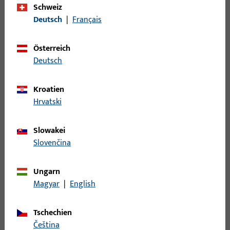
Schweiz
Steuerteil mechanisch
11
Deutsch
|
Français
Stulp
73
Stützbock
1
Österreich
Deutsch
Topfecklager
19
Türband
84
Kroatien
Türbremse
1
Hrvatski
Türschließer
104
Türschließer - Zubehör
108
Slowakei
Slovenčina
Verlängerung
13
Versteifungen
1
Ungarn
Wechsel
1
Magyar
|
English
Wendelager
10
Wetterschenkel
21
Tschechien
čeština
Zubehör mechanisch
242