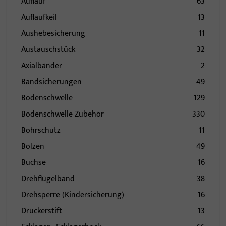
Auflauf
63
Auflaufkeil
13
Aushebesicherung
11
Austauschstück
32
Axialbänder
2
Bandsicherungen
49
Bodenschwelle
129
Bodenschwelle Zubehör
330
Bohrschutz
11
Bolzen
49
Buchse
16
Drehflügelband
38
Drehsperre (Kindersicherung)
16
Drückerstift
13