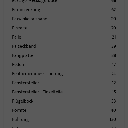
Ecklager - Ecklagerbock
66
Eckumlenkung
62
Eckwinkelfalzband
20
Einzelteil
20
Falle
21
Falzeckband
139
Fangplatte
88
Federn
17
Fehlbedienungssicherung
24
Fenstersteller
12
Fenstersteller - Einzelteile
15
Flügelbock
33
Formteil
40
Führung
130