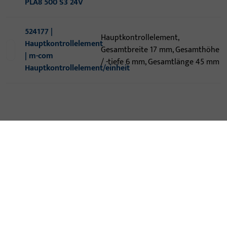
PLA8 500 S3 24V
524177 |
Hauptkontrollelement,
Hauptkontrollelement
Gesamtbreite 17 mm, Gesamthöhe
| m-com
/ -tiefe 6 mm, Gesamtlänge 45 mm
Hauptkontrollelement/einheit
KONTAKT
Wir helfen Ihnen gern!