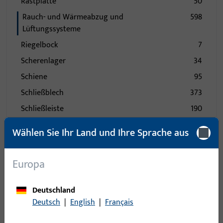
Rastplatte
50
Rauch- und Wärmeabzug und
598
Lüftungssysteme
Riegelbock
7
Scherenlager
34
Schiene
95
Schließblech
373
Schließleiste
190
Schließplatte
892
Wählen Sie Ihr Land und Ihre Sprache aus
Schnäpper
36
Schwinglager
88
Europa
Sichtschutz - Verdunkelung
3
Spaltlüftung
46
Deutschland
Deutsch
|
English
|
Français
Sperrbügel
14
Stange
49