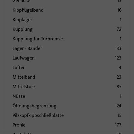
Gehäuse
13
Kippflügelband
16
Kipplager
1
Kupplung
72
Kupplung für Türbremse
1
Lager - Bänder
133
Laufwagen
123
Lüfter
4
Mittelband
23
Mittelstück
85
Nüsse
1
Öffnungsbegrenzung
24
Pilzkopfkippschließplatte
15
Profile
177