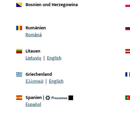
9-47330-01-0-8 | Riegelbock |
Riegelbock, Gesamtb
Bosnien und Herzegowina
Riegelbock
Gesamtlänge 45 m
Rumänien
K-14568-00-0-1 | Riegelbock | BTL.
Riegelbock
Română
RIEGELBOCK
Litauen
G-12096-00-0-1 | Riegelbock | ALU-JET
Riegelbock, Gesamtbr
Lietuvių
|
English
Riegelbock
Gesamtlänge 35,5 
Griechenland
Ελληνικά
|
English
Spanien
|
Español