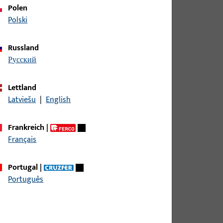
reite 19 mm, Gesamthöhe / -tiefe 16 mm,
Polen
m
Polski
Russland
русский
Lettland
eite 19,8 mm, Gesamthöhe / -tiefe 6,8 mm,
Latviešu
|
English
mm
Frankreich
|
Français
Portugal
|
Português