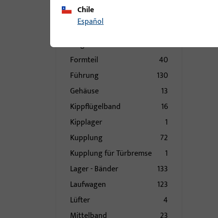
Fenstersteller
12
Chile
Fenstersteller -
15
Español
Einzelteile
Flügelbock
33
Formteil
40
Führung
130
Gehäuse
13
Kippflügelband
16
Kipplager
1
Kupplung
72
Kupplung für Türbremse
1
Lager - Bänder
133
Laufwagen
123
Lüfter
4
Mittelband
23