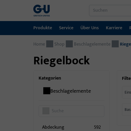
Produkte
Service
Über Uns
Karriere
Home
Produkte
Service
Über Uns
Karriere
Referenzen
Kontakt
Shop
Beschlagelemente
Riege
Riegelbock
Fenstertechnik
Downloadportal
GU-Gruppe weltweit
Jobportal
Türtechnik
Kategorien
Filte
Automatische Eingangsysteme
Beschlagelemente
Ein
Montagematerial
Bas
Abdeckung
592