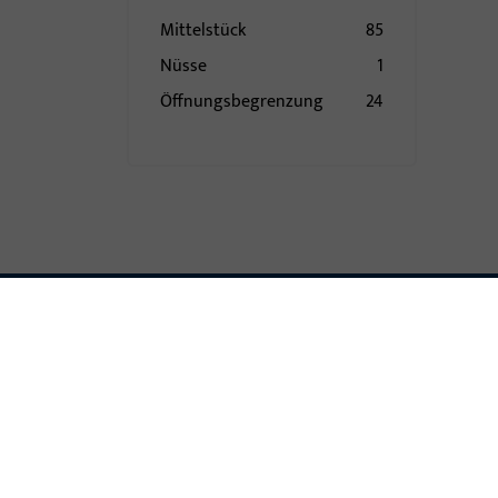
Mittelstück
85
Nüsse
1
Öffnungsbegrenzung
24
Pilzkopfkippschließplatte
15
Profile
177
Rastplatte
50
Rauch- und
598
Wärmeabzug und
Lüftungssysteme
Riegelbock
7
Scherenlager
34
Schiene
95
Schließblech
373
Schließleiste
190