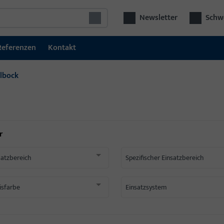
Newsletter
Schwe
Referenzen
Kontakt
lbock
r
satzbereich
Spezifischer Einsatzbereich
isfarbe
Einsatzsystem