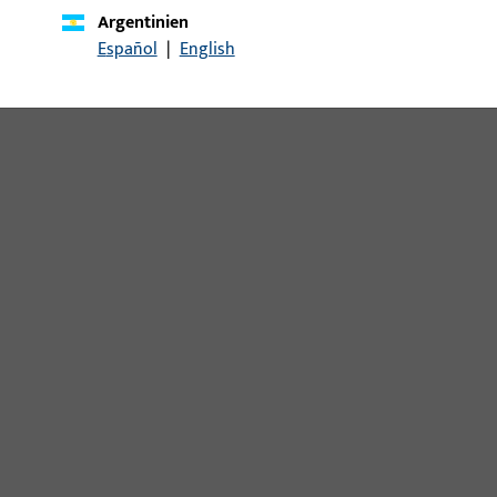
Argentinien
Español
|
English