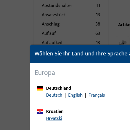
Abstandshalter
11
Ansatzstück
13
Anschlag
38
Artike
Auflauf
63
Auflaufkeil
13
Aushebesicherung
11
Wählen Sie Ihr Land und Ihre Sprache 
Austauschstück
32
Axialbänder
2
Europa
Bandsicherungen
49
Deutschland
Bodenschwelle
129
Deutsch
|
English
|
Français
Bodenschwelle
330
Zubehör
Kroatien
Bohrschutz
11
Hrvatski
Bolzen
49